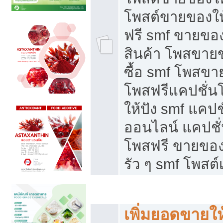
โพสต์ขายของใ
ฟรี smf ขายของ
สินค้า โพสขายข
ซื้อ smf โพสข
โพสฟรีแคปชั่น
ให้ปัง smf แคปช
ออนไลน์ แคปชั่
โพสฟรี ขายของใ
รัว ๆ smf โพสต์
ยอดขายตกเกิดจากอะไร
เพิ่มยอดขายให