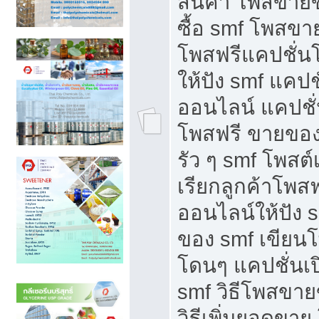
สินค้า โพสขายข
ซื้อ smf โพสข
โพสฟรีแคปชั่น
ให้ปัง smf แคปช
ออนไลน์ แคปชั่
โพสฟรี ขายของใ
รัว ๆ smf โพสต์
เรียกลูกค้าโพส
ออนไลน์ให้ปัง 
ของ smf เขีย
โดนๆ แคปชั่นเป
smf วิธีโพสขา
วิธีเพิ่มยอดขาย