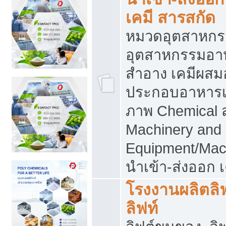
เคมี สารสกัด
หมวดอุตสาหกร
อุตสาหกรรมอาหา
สำอาง เคมีผสม
ประกอบอาหารเส
ภาพ Chemical 
Machinery and
Equipment/Mac
นำเข้า-ส่งออก เ
โรงงานผลิตลิฟท
ลิฟท์