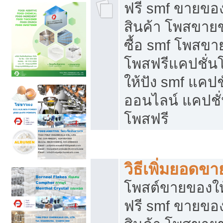
ฟรี smf ขายของ
สินค้า โพสขายข
ซื้อ smf โพสข
โพสฟรีแคปชั่น
ให้ปัง smf แคปช
ออนไลน์ แคปชั่
โพสฟรี
ชี้ช่องขายของทำเงิน
วิธีเพิ่มยอดข
โพสต์ขายของใ
ฟรี smf ขายของ