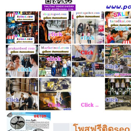
โพสฟรีทุกหมวดหมู่ ลงประกาศซื้อขายฟร
โพสฟรีติดseo