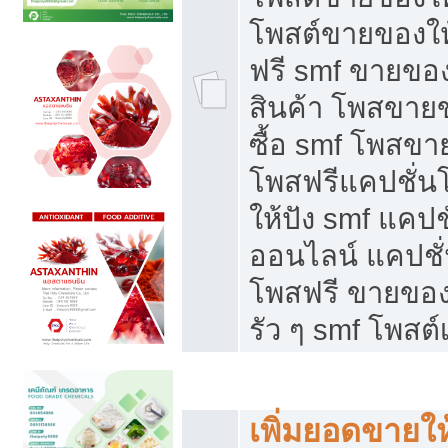
โพสต์ขายของใ
ฟรี smf ขายของ
สินค้า โพสขายข
ซื้อ smf โพสข
โพสฟรีแคปชั่น
ให้ปัง smf แคปช
ออนไลน์ แคปชั่
โพสฟรี ขายของใ
รัว ๆ smf โพสต์
ยอดขายตกเกิดจากอะไร
เพิ่มยอดขายให