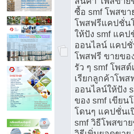
สินค้า โพสขายข
ซื้อ smf โพสข
โพสฟรีแคปชั่น
ให้ปัง smf แคปช
ออนไลน์ แคปชั่
โพสฟรี ขายของใ
รัว ๆ smf โพสต์
เรียกลูกค้าโพส
ออนไลน์ให้ปัง 
ของ smf เขีย
โดนๆ แคปชั่นเป
smf วิธีโพสขา
วิธีเพิ่มยอดขาย