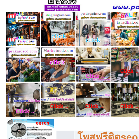
โพสฟรีทุกหมวดหมู่ ลงประกาศซื้อขายฟร
โพสฟรีติดseo