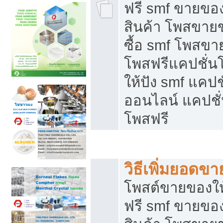
ฟรี smf ขายของ
สินค้า โพสขายข
ซื้อ smf โพสข
โพสฟรีแคปชั่น
ให้ปัง smf แคปช
ออนไลน์ แคปชั่
โพสฟรี
ชี้ช่องขายของทำเงิน
วิธีเพิ่มยอดข
โพสต์ขายของใ
ฟรี smf ขายของ