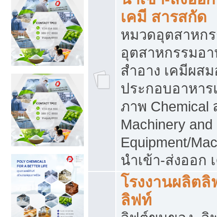
เคมี สารสกัด
หมวดอุตสาหกร
อุตสาหกรรมอาหา
สำอาง เคมีผสม
ประกอบอาหารเส
ภาพ Chemical 
Machinery and
Equipment/Mac
นำเข้า-ส่งออก เ
โรงงานผลิตลิฟท
ลิฟท์