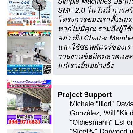
Simple Machines อยากข
SMF 2.0 ในวันนี้ การส
โครงการของเราทั้งหมด 
หากไม่มีคุณ รวมถึงผู้
อย่างยิ่ง Charter Membe
และใช้ซอฟต์แวร์ของเรา
รายงานข้อผิดพลาดและคำ
แก่เราเป็นอย่างยิ่ง
ทีมงาน
Project Support
Michele "Illori" Davi
González, Will "Kin
"Oldiesmann" Esho
"SleePy" Darwood แ