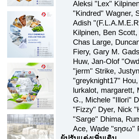
Aleksi "Lex" Kilpine
"Kindred" Wagner, S
Adish "(F.L.A.M.E.R)
Kilpinen, Ben Scott
Chas Large, Duncan
Fiery, Gary M. Gads
Huw, Jan-Olof "Owd
"jerm" Strike, Just
"greyknight17" Hou, 
lurkalot, margarett,
G., Michele "Illori" 
"Fizzy" Dyer, Nick "
"Sarge" Dhima, Rum
Ace, Wade "sησω" 
ผู้ปรับแต่งเพิ่มเติม