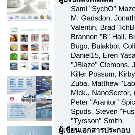
Sami "SychO" Mazo
M. Gadsdon, Jonat
Valentin, Brad "I
Brannon "B" Hall, B
Bugo, Bulakbol, Col
Daniel15, Eren Yas
"JBlaze" Clemons, J
Killer Possum, Kir
Zuba, Matthew "Lab
Mick., NanoSector, 
Peter "Arantor" Spic
Spuds, Steven "Fus
"Tyrsson" Smith
ผู้เขียนเอกสารประกอบ