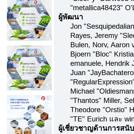
"metallica48423" O'
ผู้พัฒนา
Jon "Sesquipedalian"
Rayes, Jeremy "Sl
Bulen, Norv, Aaron 
Bjoern "Bloc" Kristi
emanuele, Hendrik 
Juan "JayBachatero
"RegularExpression
Michael "Oldiesman
"Thantos" Miller, S
Theodore "Orstio" H
"TE" Eurich และ win
ผู้เชี่ยวชาญด้านการสนั