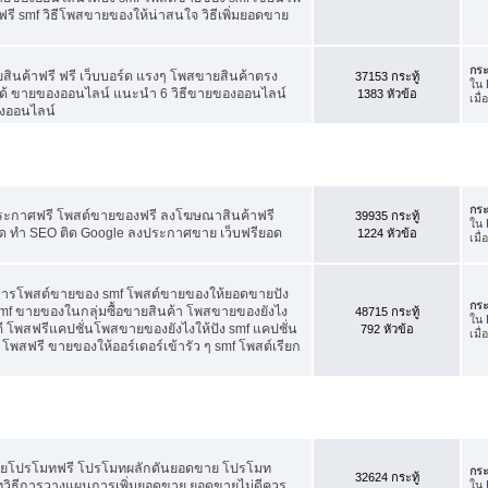
ี smf วิธีโพสขายของให้น่าสนใจ วิธีเพิ่มยอดขาย
กระ
สินค้าฟรี ฟรี เว็บบอร์ด แรงๆ โพสขายสินค้าตรง
37153 กระทู้
ใน
ได้ ขายของออนไลน์ แนะนำ 6 วิธีขายของออนไลน์
1383 หัวข้อ
เมื
งออนไลน์
กระ
ประกาศฟรี โพสต์ขายของฟรี ลงโฆษณาสินค้าฟรี
39935 กระทู้
ใน
ัด ทำ SEO ติด Google ลงประกาศขาย เว็บฟรียอด
1224 หัวข้อ
เมื
คการโพสต์ขายของ smf โพสต์ขายของให้ยอดขายปัง
กระ
f ขายของในกลุ่มซื้อขายสินค้า โพสขายของยังไง
48715 กระทู้
ใน
 โพสฟรีแคปชั่นโพสขายของยังไงให้ปัง smf แคปชั่น
792 หัวข้อ
เมื
โพสฟรี ขายของให้ออร์เดอร์เข้ารัว ๆ smf โพสต์เรียก
อดขายโปรโมทฟรี โปรโมทผลักดันยอดขาย โปรโมท
กระ
32624 กระทู้
ทวิธีการวางแผนการเพิ่มยอดขาย ยอดขายไม่ดีควร
ใน