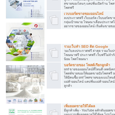
สขายของโดนๆ แคปชั่นเปิดร้าน โพสฟร
โพสฟรี
เวบบอร์ดขายของออนไลน์
ลงประกาศฟรี เว็บบอร์ด เว็บบอร์ดขาย
กลุ่มเป้าหมาย โฆษณาเลื่อนประกาศ
อยากขายของออนไลน์ เริ่มต้นขายขอ
Post ฟรี ประกาศขาย
รวมเว็บทำ SEO ติด Google
วมเว็บลงประกาศฟรี ล่าสุด รวมเว็บ
โฆษณาฟรี ประกาศฟรี เว็บฟรีไม่จำก
นิยม โพสโฆษณา
บอร์ดขายของ โพสต์เรียกลูกค้า
smf ขายของออนไลน์ที่ไหนดี เทคนิ
โพสต์ขายของให้ยอดขายปังโพสฟรี sm
ให้มีคนซื้อ smf โพสขายของแบบไหนดี
แม่ค้าออนไลน์ แคปชั่นแม่ค้าออนไลน์ 
ลูกค้า
ยอดขายตกเกิดจากอะไร
เพิ่มยอดขายให้ได้ผล
มีลูกค้าเพิ่ม - YouTube ผลักดันย
แผนการเพิ่มยอดขายให้ได้ผล โปรโม