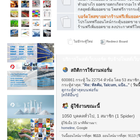
ทำอย่างไร ยอดขายตกเกิดจากอะไร ท
กลยุทธ์เพิ่มยอดขาย โพสฟรีการกระต
บอร์ดโพสขายฝากร้านฟรีเพิ่มยอ
โปรโมทฟรีออนไลน์กระตุ้นยอดขาย ป
ร้านฟรีเพิ่มยอดขาย ลงประกาศฟรีใหม
ไม่มีกระทู้ใหม่
Redirect Board
บริการโพสต์เว็บบอร์ด รับจ้างโพสต์เว
สถิติการใช้งานฟอรั่ม
600861 กระทู้ ใน 22754 หัวข้อ โดย 53 สมาชิก
กระทู้ล่าสุด:
"
Re: ทัลคัม, Talcum, แป้ง...
"
(
วันนี
ดูกระทู้ล่าสุดบนฟอรั่ม
[สถิติอื่นๆ]
ผู้ใช้งานขณะนี้
1050 บุคคลทั่วไป, 1 สมาชิก (1 Spider)
ผู้ใช้เมื่อ 15 นาทีที่ผ่านมา:
homeline
, Google
วันนี้ออนไลน์มากที่สุด:
9113
. ออนไลน์มากที่สุด: 9113 (
วั