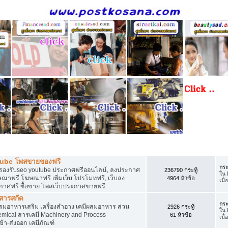
ี
tube โพสขายของฟรี
กระ
รองรับseo youtube ประกาศฟรีออนไลน์, ลงประกาศ
236790 กระทู้
ใน
าฟรี โฆษณาฟรี เพิ่มเว็บ โปรโมทฟรี, เว็บลง
4964 หัวข้อ
เมื่
กาศฟรี ซื้อขาย โพสเว็บประกาศขายฟรี
 สารสกัด
กระ
อาหารเสริม เครื่องสำอาง เคมีผสมอาหาร ส่วน
2926 กระทู้
ใน
ical สารเคมี Machinery and Process
61 หัวข้อ
เมื่
้า-ส่งออก เคมีภัณฑ์