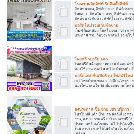
โรงงานผลิตลิฟท์ รับติดตั้งลิฟท์
ลิฟต์ขนของ, ลิฟต์ยกของ, ลิฟท์กระจก, ล
โดยสาร, ลิฟท์ในอาคาร, ลิฟท์นอกอาค
ลิฟท์ขนส่งสินค้า , ลิฟท์โรงงาน ลิฟท
บอร์ดใหม่รวมเว็บซื้อขาย
เว็บฟรียอดนิยม โพสโฆษณา ประกาศ
ประกาศ รวมเว็บประกาศฟรี รวมเว็บซื
รวมเว็บซื้อขาย ใช้งานง่าย
โพสฟรี รองรับ seo
โพสฟรีสินค้าอุตสาหกรรม พัดลมฟาร์ม 
ของใช้ อาหารเสริม เครื่องสำอางค์ อส
บอร์ดแคปชั่นเปิดร้าน โพสฟรีใหม่
smf โพสต์ขายของ smf เขียนโพสขายข
ของให้น่าสนใจ วิธีเพิ่มยอดขาย โพสฟ
โปรโมทสินค้า
ลงประกาศ ซื้อ ขาย เช่า บริการ
โปรโมทสินค้า บ้าน รถ สัตว์เลี้ยง พระเค
งาน, ลงประกาศฟรี ลงโฆษณาฟรี โปรโม
ประกาศฟรี ลงโฆษณาฟรี โปรโมทสินค้า
ใหม่ ลงประกาศได้ไม่จำกัด เว็บลงโ
เปลี่ยน