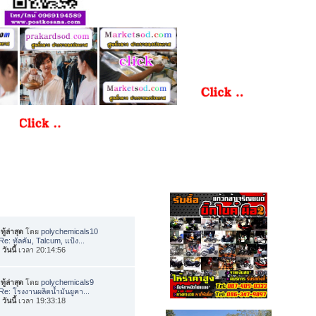
ทู้ล่าสุด
โดย
polychemicals10
Re: ทัลคัม, Talcum, แป้ง...
อ
วันนี้
เวลา 20:14:56
ทู้ล่าสุด
โดย
polychemicals9
Re: โรงงานผลิตน้ำมันยูคา...
อ
วันนี้
เวลา 19:33:18