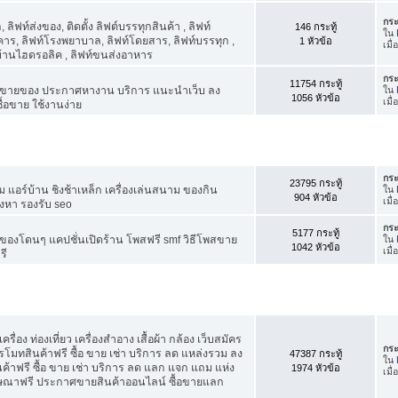
กระ
ิฟท์ส่งของ, ติดตั้ง ลิฟต์บรรทุกสินค้า , ลิฟท์
146 กระทู้
ใน
าร, ลิฟท์โรงพยาบาล, ลิฟท์โดยสาร, ลิฟท์บรรทุก ,
1 หัวข้อ
เมื
์บ้านไฮดรอลิค , ลิฟท์ขนส่งอาหาร
กระ
11754 กระทู้
ขายของ ประกาศหางาน บริการ แนะนำเว็บ ลง
ใน
1056 หัวข้อ
เมื่
้อขาย ใช้งานง่าย
กระ
23795 กระทู้
แอร์บ้าน ชิงช้าเหล็ก เครื่องเล่นสนาม ของกิน
ใน
904 หัวข้อ
เมื่
ังหา รองรับ seo
กระ
5177 กระทู้
องโดนๆ แคปชั่นเปิดร้าน โพสฟรี smf วิธีโพสขาย
ใน
1042 หัวข้อ
เมื
รี
รื่อง ท่องเที่ยว เครื่องสำอาง เสื้อผ้า กล้อง เว็บสมัคร
กระ
ทสินค้าฟรี ซื้อ ขาย เช่า บริการ ลด แหล่งรวม ลง
47387 กระทู้
ใน
ฟรี ซื้อ ขาย เช่า บริการ ลด แลก แจก แถม แห่ง
1974 หัวข้อ
เมื
ฆษณาฟรี ประกาศขายสินค้าออนไลน์ ซื้อขายแลก