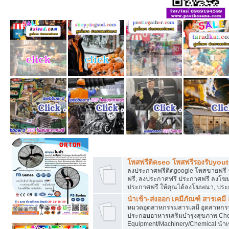
โพสฟรีทุกหมวดหมู่ ลงประกาศซื้อขายฟร
โพสฟรีติดseo โพสฟรีรองรับyou
ลงประกาศฟรีติดgoogle โพสขายฟรี 
ฟรี, ลงประกาศฟรี ประกาศฟรี ลงโฆษณ
ประกาศฟรี ให้คุณได้ลงโฆษณา, ประ
นำเข้า-ส่งออก เคมีภัณฑ์ สารเคมี
หมวดอุตสาหกรรมสารเคมี อุตสาหกรรม
ประกอบอาหารเสริมบำรุงสุขภาพ Chem
Equipment/Machinery/Chemical นำเข