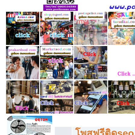
โพสฟรีทุกหมวดหมู่ ลงประกาศซื้อขายฟร
โพสฟรีติดseo