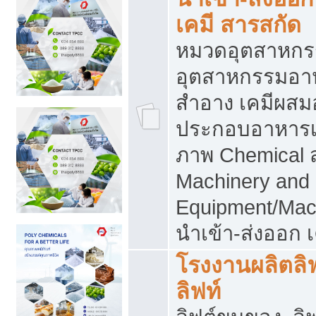
เคมี สารสกัด
หมวดอุตสาหกร
อุตสาหกรรมอาหา
สำอาง เคมีผสม
ประกอบอาหารเส
ภาพ Chemical 
Machinery and
Equipment/Mac
นำเข้า-ส่งออก เ
โรงงานผลิตลิฟท
ลิฟท์