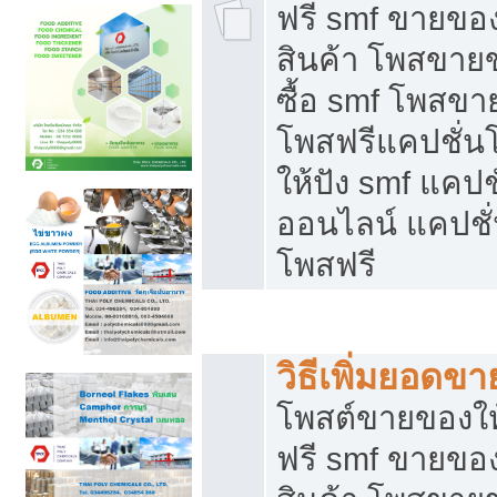
ฟรี smf ขายของ
สินค้า โพสขายข
ซื้อ smf โพสข
โพสฟรีแคปชั่น
ให้ปัง smf แคปช
ออนไลน์ แคปชั่
โพสฟรี
ชี้ช่องขายของทำเงิน
วิธีเพิ่มยอดข
โพสต์ขายของใ
ฟรี smf ขายของ