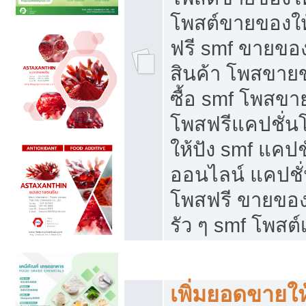
โพสต์ขายของใ
ฟรี smf ขายของ
สินค้า โพสขายข
ซื้อ smf โพสข
โพสฟรีแคปชั่น
ให้ปัง smf แคปช
ออนไลน์ แคปชั่
โพสฟรี ขายของใ
รัว ๆ smf โพสต์
ยอดขายตกเกิดจากอะไร
เพิ่มยอดขายให