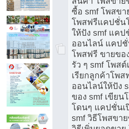
สินค้า โพสขายข
ซื้อ smf โพสข
โพสฟรีแคปชั่น
ให้ปัง smf แคปช
ออนไลน์ แคปชั่
โพสฟรี ขายของใ
รัว ๆ smf โพสต์
เรียกลูกค้าโพส
ออนไลน์ให้ปัง 
ของ smf เขีย
โดนๆ แคปชั่นเป
smf วิธีโพสขา
วิธีเพิ่มยอดขาย