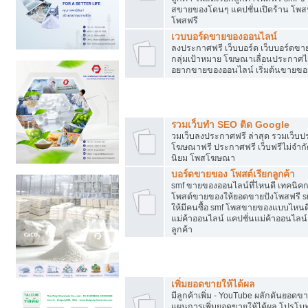
สขายของโดนๆ แคปชั่นเปิดร้าน โพสฟร
โพสฟรี
เวบบอร์ดขายของออนไลน์
ลงประกาศฟรี เว็บบอร์ด เว็บบอร์ดขาย
กลุ่มเป้าหมาย โฆษณาเลื่อนประกาศ
อยากขายของออนไลน์ เริ่มต้นขายขอ
Post ฟรี ประกาศขาย
รวมเว็บทำ SEO ติด Google
วมเว็บลงประกาศฟรี ล่าสุด รวมเว็บ
โฆษณาฟรี ประกาศฟรี เว็บฟรีไม่จำก
นิยม โพสโฆษณา
บอร์ดขายของ โพสต์เรียกลูกค้า
smf ขายของออนไลน์ที่ไหนดี เทคนิ
โพสต์ขายของให้ยอดขายปังโพสฟรี sm
ให้มีคนซื้อ smf โพสขายของแบบไหนดี
แม่ค้าออนไลน์ แคปชั่นแม่ค้าออนไลน์ 
ลูกค้า
ยอดขายตกเกิดจากอะไร
เพิ่มยอดขายให้ได้ผล
มีลูกค้าเพิ่ม - YouTube ผลักดันย
แผนการเพิ่มยอดขายให้ได้ผล โปรโม