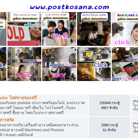
ี
tube โพสขายของฟรี
กระ
รองรับseo youtube ประกาศฟรีออนไลน์, ลงประกาศ
235948 กระทู้
ใน
าฟรี โฆษณาฟรี เพิ่มเว็บ โปรโมทฟรี, เว็บลง
4957 หัวข้อ
เมื่
กาศฟรี ซื้อขาย โพสเว็บประกาศขายฟรี
 สารสกัด
กระ
อาหารเสริม เครื่องสำอาง เคมีผสมอาหาร ส่วน
2889 กระทู้
ใน
ical สารเคมี Machinery and Process
61 หัวข้อ
เมื่
้า-ส่งออก เคมีภัณฑ์