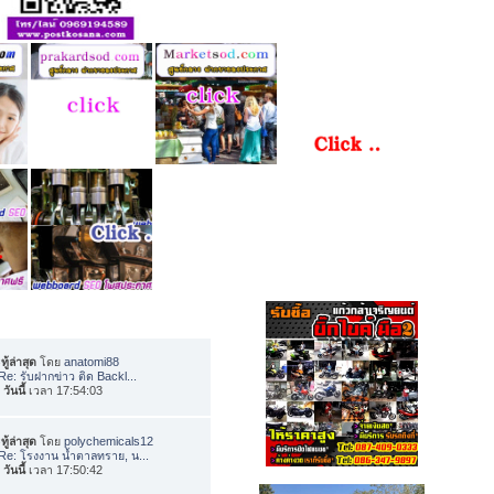
ทู้ล่าสุด
โดย
anatomi88
Re: รับฝากข่าว ติด Backl...
อ
วันนี้
เวลา 17:54:03
ทู้ล่าสุด
โดย
polychemicals12
Re: โรงงาน น้ำตาลทราย, น...
อ
วันนี้
เวลา 17:50:42