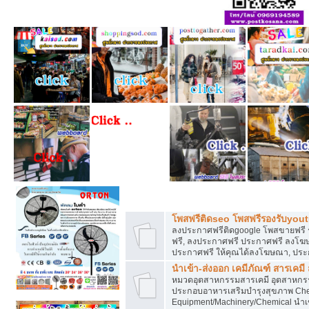
โพสฟรีทุกหมวดหมู่ ลงประกาศซื้อขายฟร
โพสฟรีติดseo โพสฟรีรองรับyou
ลงประกาศฟรีติดgoogle โพสขายฟรี 
ฟรี, ลงประกาศฟรี ประกาศฟรี ลงโฆษณ
ประกาศฟรี ให้คุณได้ลงโฆษณา, ประ
นำเข้า-ส่งออก เคมีภัณฑ์ สารเคมี
หมวดอุตสาหกรรมสารเคมี อุตสาหกรรม
ประกอบอาหารเสริมบำรุงสุขภาพ Chem
Equipment/Machinery/Chemical นำเข