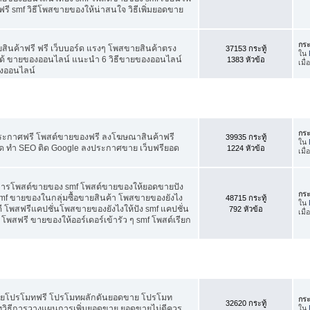
ี smf วิธีโพสขายของให้น่าสนใจ วิธีเพิ่มยอดขาย
กระ
สินค้าฟรี ฟรี เว็บบอร์ด แรงๆ โพสขายสินค้าตรง
37153 กระทู้
ใน
ได้ ขายของออนไลน์ แนะนำ 6 วิธีขายของออนไลน์
1383 หัวข้อ
เมื
งออนไลน์
กระ
ประกาศฟรี โพสต์ขายของฟรี ลงโฆษณาสินค้าฟรี
39935 กระทู้
ใน
ัด ทำ SEO ติด Google ลงประกาศขาย เว็บฟรียอด
1224 หัวข้อ
เมื
คการโพสต์ขายของ smf โพสต์ขายของให้ยอดขายปัง
กระ
f ขายของในกลุ่มซื้อขายสินค้า โพสขายของยังไง
48715 กระทู้
ใน
 โพสฟรีแคปชั่นโพสขายของยังไงให้ปัง smf แคปชั่น
792 หัวข้อ
เมื
โพสฟรี ขายของให้ออร์เดอร์เข้ารัว ๆ smf โพสต์เรียก
อดขายโปรโมทฟรี โปรโมทผลักดันยอดขาย โปรโมท
กระ
32620 กระทู้
ทวิธีการวางแผนการเพิ่มยอดขาย ยอดขายไม่ดีควร
ใน