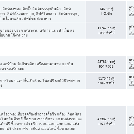
กระ
ิฟท์ส่งของ, ติดตั้ง ลิฟต์บรรทุกสินค้า , ลิฟท์
146 กระทู้
ใน
าร, ลิฟท์โรงพยาบาล, ลิฟท์โดยสาร, ลิฟท์บรรทุก ,
1 หัวข้อ
เมื
์บ้านไฮดรอลิค , ลิฟท์ขนส่งอาหาร
กระ
11747 กระทู้
ขายของ ประกาศหางาน บริการ แนะนำเว็บ ลง
ใน
1056 หัวข้อ
เมื่
้อขาย ใช้งานง่าย
กระ
23781 กระทู้
แอร์บ้าน ชิงช้าเหล็ก เครื่องเล่นสนาม ของกิน
ใน
904 หัวข้อ
เมื่
ังหา รองรับ seo
กระ
5176 กระทู้
องโดนๆ แคปชั่นเปิดร้าน โพสฟรี smf วิธีโพสขาย
ใน
1042 หัวข้อ
เมื่
รี
รื่อง ท่องเที่ยว เครื่องสำอาง เสื้อผ้า กล้อง เว็บสมัคร
กระ
ทสินค้าฟรี ซื้อ ขาย เช่า บริการ ลด แหล่งรวม ลง
47387 กระทู้
ใน
ฟรี ซื้อ ขาย เช่า บริการ ลด แลก แจก แถม แห่ง
1974 หัวข้อ
เมื
ฆษณาฟรี ประกาศขายสินค้าออนไลน์ ซื้อขายแลก