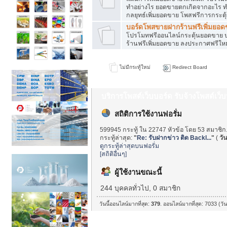
ทำอย่างไร ยอดขายตกเกิดจากอะไร ท
กลยุทธ์เพิ่มยอดขาย โพสฟรีการกระต
บอร์ดโพสขายฝากร้านฟรีเพิ่มยอ
โปรโมทฟรีออนไลน์กระตุ้นยอดขาย ป
ร้านฟรีเพิ่มยอดขาย ลงประกาศฟรีใหม
ไม่มีกระทู้ใหม่
Redirect Board
บริการโพสต์เว็บบอร์ด รับจ้างโพสต์เว
สถิติการใช้งานฟอรั่ม
599945 กระทู้ ใน 22747 หัวข้อ โดย 53 สมาชิก
กระทู้ล่าสุด:
"
Re: รับฝากข่าว ติด Backl...
"
(
วัน
ดูกระทู้ล่าสุดบนฟอรั่ม
[สถิติอื่นๆ]
ผู้ใช้งานขณะนี้
244 บุคคลทั่วไป, 0 สมาชิก
วันนี้ออนไลน์มากที่สุด:
379
. ออนไลน์มากที่สุด: 7033 (วั