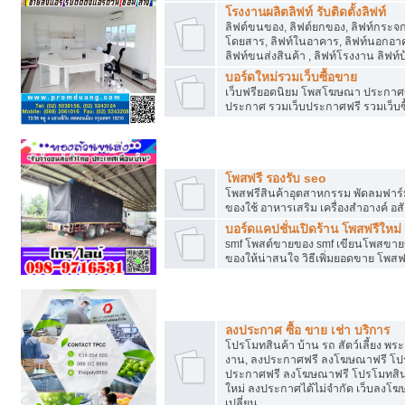
โรงงานผลิตลิฟท์ รับติดตั้งลิฟท์
ลิฟต์ขนของ, ลิฟต์ยกของ, ลิฟท์กระจก, ล
โดยสาร, ลิฟท์ในอาคาร, ลิฟท์นอกอาค
ลิฟท์ขนส่งสินค้า , ลิฟท์โรงงาน ลิฟท
บอร์ดใหม่รวมเว็บซื้อขาย
เว็บฟรียอดนิยม โพสโฆษณา ประกาศ
ประกาศ รวมเว็บประกาศฟรี รวมเว็บซื
รวมเว็บซื้อขาย ใช้งานง่าย
โพสฟรี รองรับ seo
โพสฟรีสินค้าอุตสาหกรรม พัดลมฟาร์ม 
ของใช้ อาหารเสริม เครื่องสำอางค์ อส
บอร์ดแคปชั่นเปิดร้าน โพสฟรีใหม่
smf โพสต์ขายของ smf เขียนโพสขายข
ของให้น่าสนใจ วิธีเพิ่มยอดขาย โพสฟ
โปรโมทสินค้า
ลงประกาศ ซื้อ ขาย เช่า บริการ
โปรโมทสินค้า บ้าน รถ สัตว์เลี้ยง พระเค
งาน, ลงประกาศฟรี ลงโฆษณาฟรี โปรโม
ประกาศฟรี ลงโฆษณาฟรี โปรโมทสินค้า
ใหม่ ลงประกาศได้ไม่จำกัด เว็บลงโ
เปลี่ยน