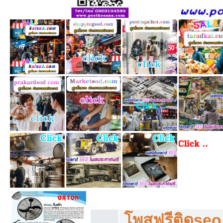
โพสฟรีทุกหมวดหมู่ ลงประกาศซื้อขายฟร
โพสฟรีติดseo