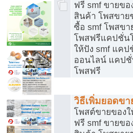
ฟรี smf ขายของ
สินค้า โพสขายข
ซื้อ smf โพสข
โพสฟรีแคปชั่น
ให้ปัง smf แคปช
ออนไลน์ แคปชั่
โพสฟรี
ชี้ช่องขายของทำเงิน
วิธีเพิ่มยอดข
โพสต์ขายของใ
ฟรี smf ขายของ