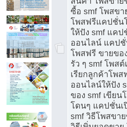
สินค้า โพสขายข
ซื้อ smf โพสข
โพสฟรีแคปชั่น
ให้ปัง smf แคปช
ออนไลน์ แคปชั่
โพสฟรี ขายของใ
รัว ๆ smf โพสต์
เรียกลูกค้าโพส
ออนไลน์ให้ปัง 
ของ smf เขีย
โดนๆ แคปชั่นเป
smf วิธีโพสขา
วิธีเพิ่มยอดขาย