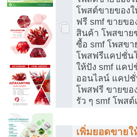
โพสต์ขายของใ
ฟรี smf ขายของ
สินค้า โพสขายข
ซื้อ smf โพสข
โพสฟรีแคปชั่น
ให้ปัง smf แคปช
ออนไลน์ แคปชั่
โพสฟรี ขายของใ
รัว ๆ smf โพสต์
ยอดขายตกเกิดจากอะไร
เพิ่มยอดขายให