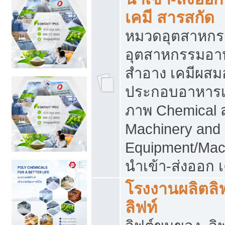
เคมี สารสกัด
หมวดอุตสาหกร
อุตสาหกรรมอาหา
สำอาง เคมีผสม
ประกอบอาหารเส
ภาพ Chemical 
Machinery and
Equipment/Mac
นำเข้า-ส่งออก เ
โรงงานผลิตลิฟท
ลิฟท์