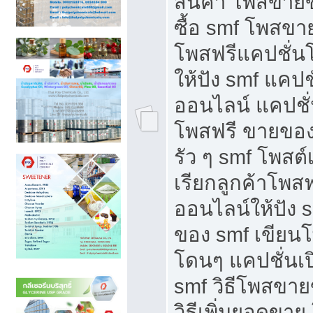
สินค้า โพสขายข
ซื้อ smf โพสข
โพสฟรีแคปชั่น
ให้ปัง smf แคปช
ออนไลน์ แคปชั่
โพสฟรี ขายของใ
รัว ๆ smf โพสต์
เรียกลูกค้าโพส
ออนไลน์ให้ปัง 
ของ smf เขีย
โดนๆ แคปชั่นเป
smf วิธีโพสขา
วิธีเพิ่มยอดขาย