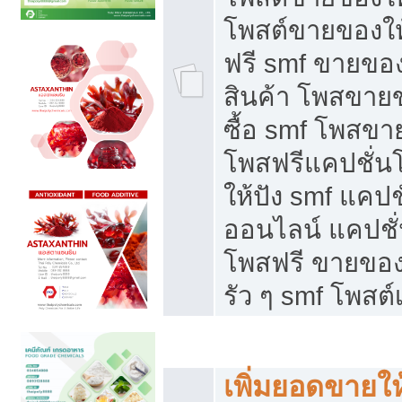
โพสต์ขายของใ
ฟรี smf ขายของ
สินค้า โพสขายข
ซื้อ smf โพสข
โพสฟรีแคปชั่น
ให้ปัง smf แคปช
ออนไลน์ แคปชั่
โพสฟรี ขายของใ
รัว ๆ smf โพสต์
ยอดขายตกเกิดจากอะไร
เพิ่มยอดขายให