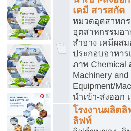
เคมี สารสกัด
หมวดอุตสาหกร
อุตสาหกรรมอาหา
สำอาง เคมีผสม
ประกอบอาหารเส
ภาพ Chemical 
Machinery and
Equipment/Mac
นำเข้า-ส่งออก เ
โรงงานผลิตลิฟท
ลิฟท์