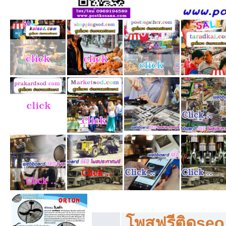
โพสฟรีทุกหมวดหมู่ ลงประกาศซื้อขายฟร
โพสฟรีติดseo