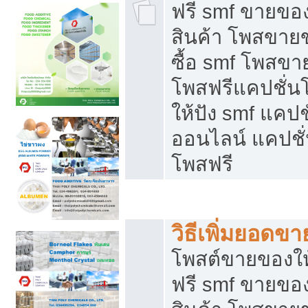
ฟรี smf ขายของ
สินค้า โพสขายข
ซื้อ smf โพสข
โพสฟรีแคปชั่น
ให้ปัง smf แคปช
ออนไลน์ แคปชั่
โพสฟรี
ชี้ช่องขายของทำเงิน
วิธีเพิ่มยอดข
โพสต์ขายของใ
ฟรี smf ขายของ