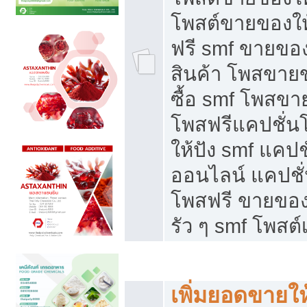
โพสต์ขายของใ
ฟรี smf ขายของ
สินค้า โพสขายข
ซื้อ smf โพสข
โพสฟรีแคปชั่น
ให้ปัง smf แคปช
ออนไลน์ แคปชั่
โพสฟรี ขายของใ
รัว ๆ smf โพสต์
ยอดขายตกเกิดจากอะไร
เพิ่มยอดขายให