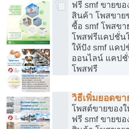
ฟรี smf ขายของ
สินค้า โพสขายข
ซื้อ smf โพสข
โพสฟรีแคปชั่น
ให้ปัง smf แคปช
ออนไลน์ แคปชั่
โพสฟรี
ชี้ช่องขายของทำเงิน
วิธีเพิ่มยอดข
โพสต์ขายของใ
ฟรี smf ขายของ