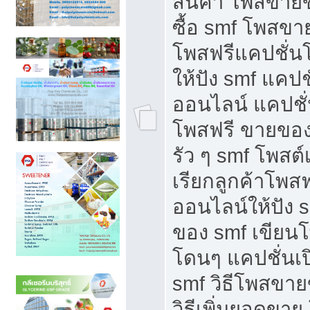
สินค้า โพสขายข
ซื้อ smf โพสข
โพสฟรีแคปชั่น
ให้ปัง smf แคปช
ออนไลน์ แคปชั่
โพสฟรี ขายของใ
รัว ๆ smf โพสต์
เรียกลูกค้าโพส
ออนไลน์ให้ปัง 
ของ smf เขีย
โดนๆ แคปชั่นเป
smf วิธีโพสขา
วิธีเพิ่มยอดขาย