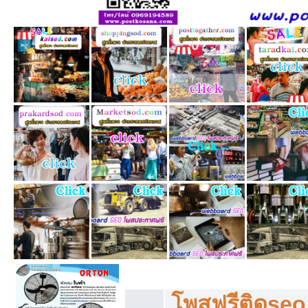
โพสฟรีทุกหมวดหมู่ ลงประกาศซื้อขายฟร
โพสฟรีติดseo