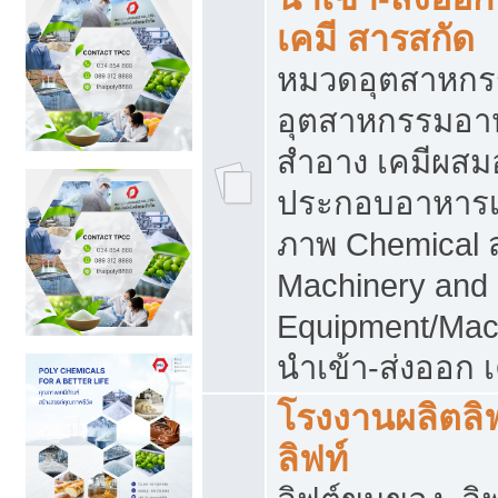
เคมี สารสกัด
หมวดอุตสาหกร
อุตสาหกรรมอาหา
สำอาง เคมีผสม
ประกอบอาหารเส
ภาพ Chemical 
Machinery and
Equipment/Mac
นำเข้า-ส่งออก เ
โรงงานผลิตลิฟท
ลิฟท์