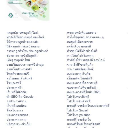
กลยุทธ์การหาลูกค้าใหม่
หากลยุทธ์เพิ่มยอดขาย
ทํายังไงให้ขายของดี ออนไลน์
ทําไงให้ลูกค้าเข้าร้านเยอะ ๆ
วิธีการหาลูกค้าของ sale
กลยุทธ์เพิ่มยอดขาย
วิธีหาลูกค้ากลุ่มเป้าหมาย
เคล็ดลับขายของดี
การหาลูกค้าใหม่ รักษาลูกค้าเก่า
ค้าขายไม่ดีทำอย่างไรดี
ช่องทางการเข้าถึงลูกค้า
งานโพสโปรโมทงาน
เพิ่มฐานลูกค้าใหม่
ทํายังไงให้ขายของดี ออนไลน์
รวมเว็บลงประกาศฟรี ล่าสุด
รวม SMFขายสินค้า
รวมเว็บประกาศฟรี
ประกาศฟรีออนไลน์
โพสต์ขายของฟรี
ลงประกาศ สินค้า
ลงโฆษณาสินค้าฟรี
เว็บบอร์ด โพสต์ฟรี
โฆษณาฟรี
ลงประกาศ ซื้อ-ขาย ฟรี
ประกาศฟรี
ชุมชนคนไอทีขายสินค้า
เว็บฟรีไม่จำกัด
ลงประกาศฟรีใหม่ๆ 2023
ทำ SEO ติด Google
โปรโมทธุรกิจฟรี
ลงประกาศขาย
โปรโมทสินค้าฟรี
เว็บฟรียอดนิยม
แจกฟรี รายชื่อเว็บลงประกาศฟรี
โพสโฆษณา
โปรโมท Social
ประกาศขายของ
โปรโมท youtube
ประกาศหางาน
แจกฟรี รายชื่อเว็บ
บริการ แนะนำเว็บ
แจกฟรีโพสเว็บบอร์ดsmf