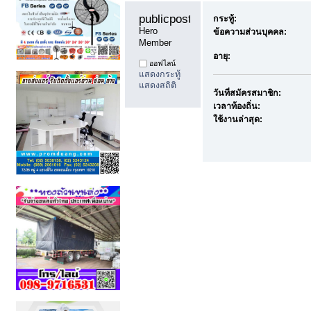
publicpost99 
กระทู้:
Hero 
ข้อความส่วนบุคคล:
Member
อายุ:
ออฟไลน์
แสดงกระทู้
แสดงสถิติ
วันที่สมัครสมาชิก:
เวลาท้องถิ่น:
ใช้งานล่าสุด: