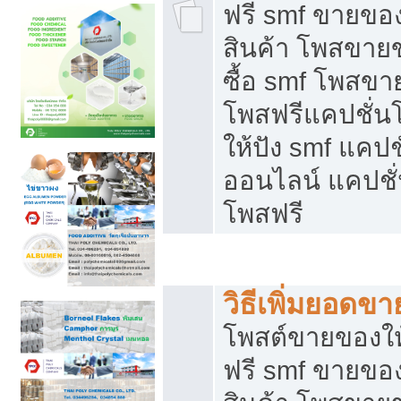
ฟรี smf ขายของ
สินค้า โพสขายข
ซื้อ smf โพสข
โพสฟรีแคปชั่น
ให้ปัง smf แคปช
ออนไลน์ แคปชั่
โพสฟรี
ชี้ช่องขายของทำเงิน
วิธีเพิ่มยอดข
โพสต์ขายของใ
ฟรี smf ขายของ