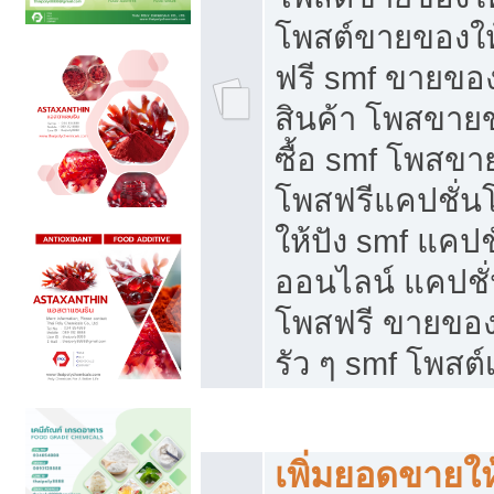
โพสต์ขายของใ
ฟรี smf ขายของ
สินค้า โพสขายข
ซื้อ smf โพสข
โพสฟรีแคปชั่น
ให้ปัง smf แคปช
ออนไลน์ แคปชั่
โพสฟรี ขายของใ
รัว ๆ smf โพสต์
ยอดขายตกเกิดจากอะไร
เพิ่มยอดขายให