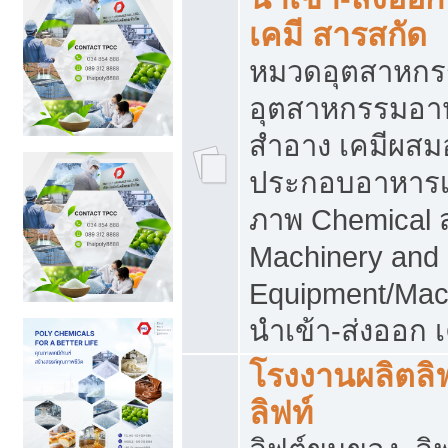
เคมี สารสกัด
หมวดอุตสาหกร
อุตสาหกรรมอาหา
สำอาง เคมีผสม
ประกอบอาหารเส
ภาพ Chemical 
Machinery and
Equipment/Mac
นำเข้า-ส่งออก เ
โรงงานผลิตลิฟท
ลิฟท์