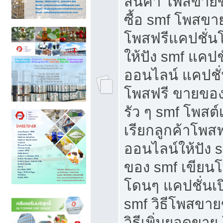
สินค้า โพสขายข
ซื้อ smf โพสข
โพสฟรีแคปชั่น
ให้ปัง smf แคปช
ออนไลน์ แคปชั่
โพสฟรี ขายของใ
รัว ๆ smf โพสต์
เรียกลูกค้าโพส
ออนไลน์ให้ปัง 
ของ smf เขีย
โดนๆ แคปชั่นเป
smf วิธีโพสขา
วิธีเพิ่มยอดขาย