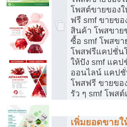
โพสต์ขายของใ
ฟรี smf ขายของ
สินค้า โพสขายข
ซื้อ smf โพสข
โพสฟรีแคปชั่น
ให้ปัง smf แคปช
ออนไลน์ แคปชั่
โพสฟรี ขายของใ
รัว ๆ smf โพสต์
ยอดขายตกเกิดจากอะไร
เพิ่มยอดขายให