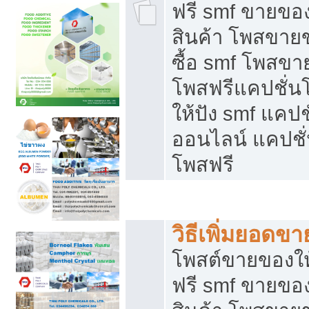
ฟรี smf ขายของ
สินค้า โพสขายข
ซื้อ smf โพสข
โพสฟรีแคปชั่น
ให้ปัง smf แคปช
ออนไลน์ แคปชั่
โพสฟรี
ชี้ช่องขายของทำเงิน
วิธีเพิ่มยอดข
โพสต์ขายของใ
ฟรี smf ขายของ