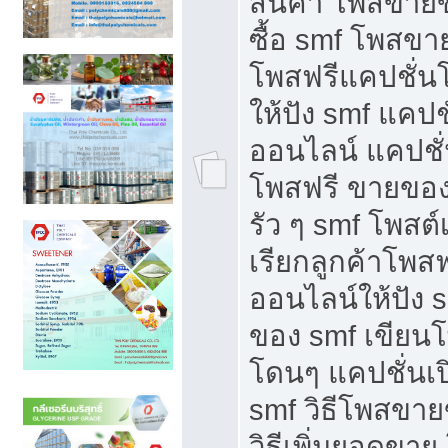
สินค้า โพสขายข
ซื้อ smf โพสข
โพสฟรีแคปชั่น
ให้ปัง smf แคปช
ออนไลน์ แคปชั่
โพสฟรี ขายของใ
รัว ๆ smf โพสต์
เรียกลูกค้าโพส
ออนไลน์ให้ปัง 
ของ smf เขีย
โดนๆ แคปชั่นเป
smf วิธีโพสขา
วิธีเพิ่มยอดขาย