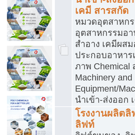
เคมี สารสกัด
หมวดอุตสาหกร
อุตสาหกรรมอาหา
สำอาง เคมีผสม
ประกอบอาหารเส
ภาพ Chemical 
Machinery and
Equipment/Mac
นำเข้า-ส่งออก เ
โรงงานผลิตลิฟท
ลิฟท์