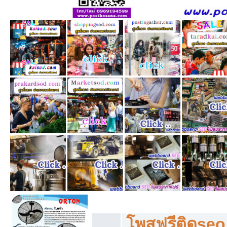
โพสฟรีทุกหมวดหมู่ ลงประกาศซื้อขายฟร
โพสฟรีติดseo