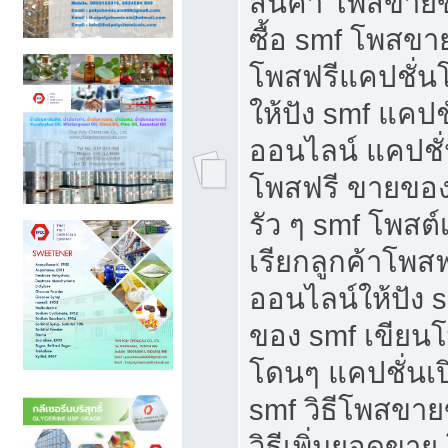
สินค้า โพสขายข
ซื้อ smf โพสข
โพสฟรีแคปชั่น
ให้ปัง smf แคปช
ออนไลน์ แคปชั่
โพสฟรี ขายของใ
รัว ๆ smf โพสต์
เรียกลูกค้าโพส
ออนไลน์ให้ปัง 
ของ smf เขีย
โดนๆ แคปชั่นเป
smf วิธีโพสขา
วิธีเพิ่มยอดขาย