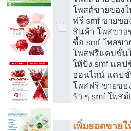
โพสต์ขายของใ
ฟรี smf ขายของ
สินค้า โพสขายข
ซื้อ smf โพสข
โพสฟรีแคปชั่น
ให้ปัง smf แคปช
ออนไลน์ แคปชั่
โพสฟรี ขายของใ
รัว ๆ smf โพสต์
ยอดขายตกเกิดจากอะไร
เพิ่มยอดขายให