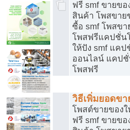
ฟรี smf ขายของ
สินค้า โพสขายข
ซื้อ smf โพสข
โพสฟรีแคปชั่น
ให้ปัง smf แคปช
ออนไลน์ แคปชั่
โพสฟรี
ชี้ช่องขายของทำเงิน
วิธีเพิ่มยอดข
โพสต์ขายของใ
ฟรี smf ขายของ