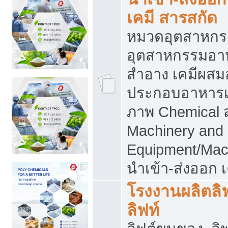
เคมี สารสกัด
หมวดอุตสาหกร
อุตสาหกรรมอาหา
สำอาง เคมีผสม
ประกอบอาหารเส
ภาพ Chemical 
Machinery and
Equipment/Mac
นำเข้า-ส่งออก เ
โรงงานผลิตลิฟท
ลิฟท์