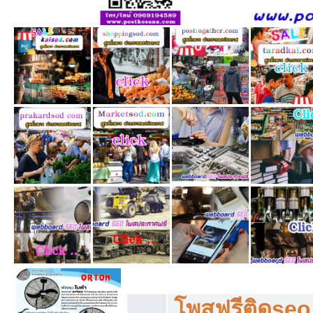
โพสฟรีทุกหมวดหมู่ ลงประกาศซื้อขายฟร
โพสฟรีติดseo