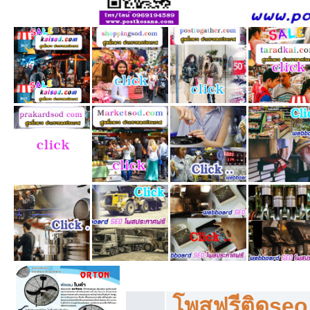
โพสฟรีทุกหมวดหมู่ ลงประกาศซื้อขายฟร
โพสฟรีติดseo