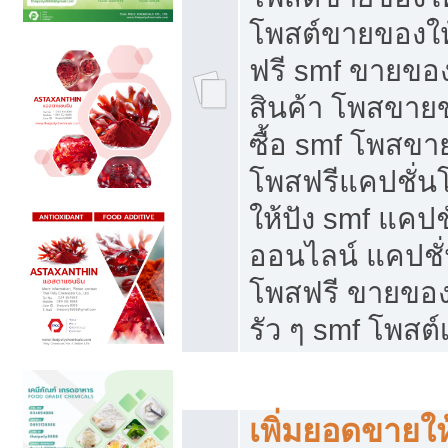
โพสต์ขายของใ
ฟรี smf ขายของ
สินค้า โพสขายข
ซื้อ smf โพสข
โพสฟรีแคปชั่น
ให้ปัง smf แคปช
ออนไลน์ แคปชั่
โพสฟรี ขายของใ
รัว ๆ smf โพสต์
ยอดขายตกเกิดจากอะไร
เพิ่มยอดขายให