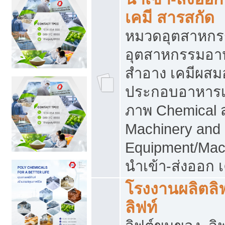
เคมี สารสกัด
หมวดอุตสาหกร
อุตสาหกรรมอาหา
สำอาง เคมีผสม
ประกอบอาหารเส
ภาพ Chemical 
Machinery and
Equipment/Mac
นำเข้า-ส่งออก เ
โรงงานผลิตลิฟท
ลิฟท์