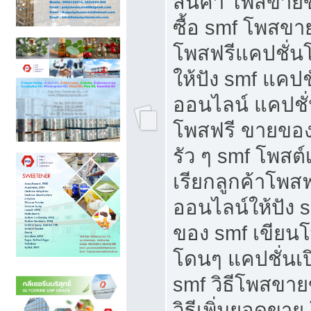
สินค้า โพสขายข
ซื้อ smf โพสข
โพสฟรีแคปชั่น
ให้ปัง smf แคปช
ออนไลน์ แคปชั่
โพสฟรี ขายของใ
รัว ๆ smf โพสต์
เรียกลูกค้าโพส
ออนไลน์ให้ปัง 
ของ smf เขีย
โดนๆ แคปชั่นเป
smf วิธีโพสขา
วิธีเพิ่มยอดขาย