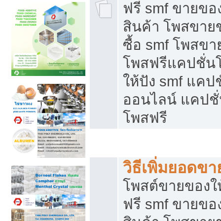
ฟรี smf ขายของ
สินค้า โพสขายข
ซื้อ smf โพสข
โพสฟรีแคปชั่น
ให้ปัง smf แคปช
ออนไลน์ แคปชั่
โพสฟรี
ชี้ช่องขายของทำเงิน
วิธีเพิ่มยอดข
โพสต์ขายของใ
ฟรี smf ขายของ