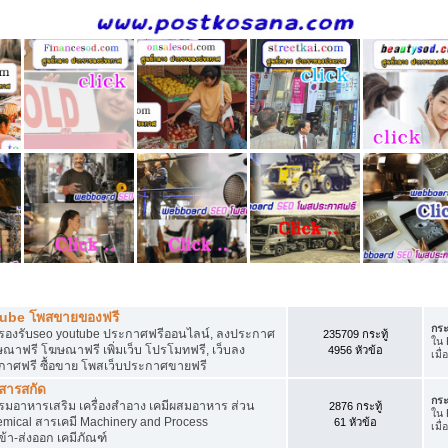
ี
tube โพสขายของฟรี
กระ
รองรับseo youtube ประกาศฟรีออนไลน์, ลงประกาศ
235709 กระทู้
ใน
าฟรี โฆษณาฟรี เพิ่มเว็บ โปรโมทฟรี, เว็บลง
4956 หัวข้อ
เมื่
กาศฟรี ซื้อขาย โพสเว็บประกาศขายฟรี
 สารสกัด
กระ
อาหารเสริม เครื่องสำอาง เคมีผสมอาหาร ส่วน
2876 กระทู้
ใน
ical สารเคมี Machinery and Process
61 หัวข้อ
เมื่
้า-ส่งออก เคมีภัณฑ์