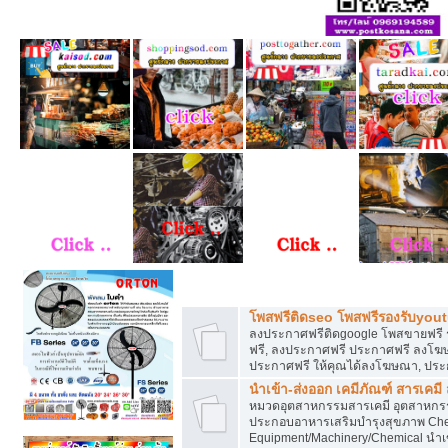
โพสฟรีทุกหมวดหมู่ ลงประกาศซื้อขายฟร
โพสฟรีติดseo โพสฟรีรองรับyou
ลงประกาศฟรีติดgoogle โพสขายฟรี 
ฟรี, ลงประกาศฟรี ประกาศฟรี ลงโฆษณ
ประกาศฟรี ให้คุณได้ลงโฆษณา, ประ
นำเข้า-ส่งออก เคมีภัณฑ์ สารเคมี
หมวดอุตสาหกรรมสารเคมี อุตสาหกรรม
ประกอบอาหารเสริมบำรุงสุขภาพ Chem
Equipment/Machinery/Chemical นำเข