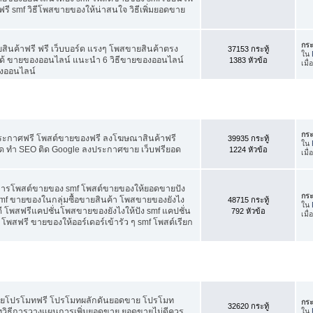
ี smf วิธีโพสขายของให้น่าสนใจ วิธีเพิ่มยอดขาย
กระ
สินค้าฟรี ฟรี เว็บบอร์ด แรงๆ โพสขายสินค้าตรง
37153 กระทู้
ใน
ได้ ขายของออนไลน์ แนะนำ 6 วิธีขายของออนไลน์
1383 หัวข้อ
เมื
งออนไลน์
กระ
ประกาศฟรี โพสต์ขายของฟรี ลงโฆษณาสินค้าฟรี
39935 กระทู้
ใน
ัด ทำ SEO ติด Google ลงประกาศขาย เว็บฟรียอด
1224 หัวข้อ
เมื
คการโพสต์ขายของ smf โพสต์ขายของให้ยอดขายปัง
กระ
f ขายของในกลุ่มซื้อขายสินค้า โพสขายของยังไง
48715 กระทู้
ใน
 โพสฟรีแคปชั่นโพสขายของยังไงให้ปัง smf แคปชั่น
792 หัวข้อ
เมื
โพสฟรี ขายของให้ออร์เดอร์เข้ารัว ๆ smf โพสต์เรียก
อดขายโปรโมทฟรี โปรโมทผลักดันยอดขาย โปรโมท
กระ
32620 กระทู้
ทวิธีการวางแผนการเพิ่มยอดขาย ยอดขายไม่ดีควร
ใน