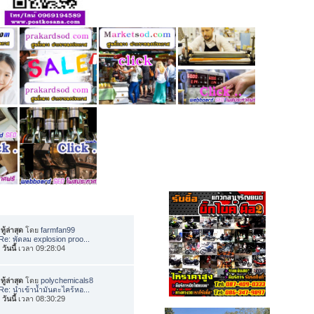
ทู้ล่าสุด
โดย
farmfan99
Re: พัดลม explosion proo...
อ
วันนี้
เวลา 09:28:04
ทู้ล่าสุด
โดย
polychemicals8
Re: นำเข้าน้ำมันตะไคร้หอ...
อ
วันนี้
เวลา 08:30:29