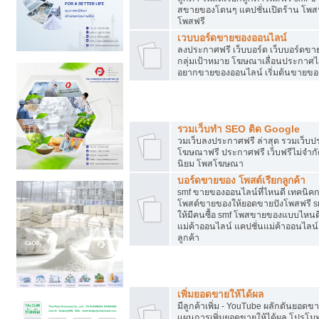
สขายของโดนๆ แคปชั่นเปิดร้าน โพสฟร
โพสฟรี
เวบบอร์ดขายของออนไลน์
ลงประกาศฟรี เว็บบอร์ด เว็บบอร์ดขาย
กลุ่มเป้าหมาย โฆษณาเลื่อนประกาศ
อยากขายของออนไลน์ เริ่มต้นขายขอ
Post ฟรี ประกาศขาย
รวมเว็บทำ SEO ติด Google
วมเว็บลงประกาศฟรี ล่าสุด รวมเว็บ
โฆษณาฟรี ประกาศฟรี เว็บฟรีไม่จำก
นิยม โพสโฆษณา
บอร์ดขายของ โพสต์เรียกลูกค้า
smf ขายของออนไลน์ที่ไหนดี เทคนิ
โพสต์ขายของให้ยอดขายปังโพสฟรี sm
ให้มีคนซื้อ smf โพสขายของแบบไหนดี
แม่ค้าออนไลน์ แคปชั่นแม่ค้าออนไลน์ 
ลูกค้า
ยอดขายตกเกิดจากอะไร
เพิ่มยอดขายให้ได้ผล
มีลูกค้าเพิ่ม - YouTube ผลักดันย
แผนการเพิ่มยอดขายให้ได้ผล โปรโม