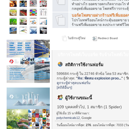
ทำอย่างไร ยอดขายตกเกิดจากอะไร ท
กลยุทธ์เพิ่มยอดขาย โพสฟรีการกระต
บอร์ดโพสขายฝากร้านฟรีเพิ่มยอ
โปรโมทฟรีออนไลน์กระตุ้นยอดขาย ป
ร้านฟรีเพิ่มยอดขาย ลงประกาศฟรีใหม
ไม่มีกระทู้ใหม่
Redirect Board
บริการโพสต์เว็บบอร์ด รับจ้างโพสต์เว
สถิติการใช้งานฟอรั่ม
599684 กระทู้ ใน 22746 หัวข้อ โดย 53 สมาชิก
กระทู้ล่าสุด:
"
Re: พัดลม explosion proo...
"
(
วั
ดูกระทู้ล่าสุดบนฟอรั่ม
[สถิติอื่นๆ]
ผู้ใช้งานขณะนี้
109 บุคคลทั่วไป, 1 สมาชิก (1 Spider)
ผู้ใช้เมื่อ 15 นาทีที่ผ่านมา:
polychemicals12
, Google
วันนี้ออนไลน์มากที่สุด:
276
. ออนไลน์มากที่สุด: 7033 (วั