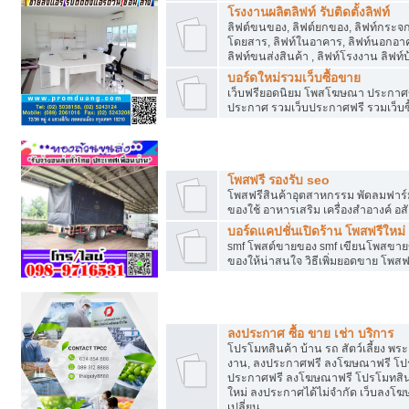
โรงงานผลิตลิฟท์ รับติดตั้งลิฟท์
ลิฟต์ขนของ, ลิฟต์ยกของ, ลิฟท์กระจก, ล
โดยสาร, ลิฟท์ในอาคาร, ลิฟท์นอกอาค
ลิฟท์ขนส่งสินค้า , ลิฟท์โรงงาน ลิฟท
บอร์ดใหม่รวมเว็บซื้อขาย
เว็บฟรียอดนิยม โพสโฆษณา ประกาศ
ประกาศ รวมเว็บประกาศฟรี รวมเว็บซื
รวมเว็บซื้อขาย ใช้งานง่าย
โพสฟรี รองรับ seo
โพสฟรีสินค้าอุตสาหกรรม พัดลมฟาร์ม 
ของใช้ อาหารเสริม เครื่องสำอางค์ อส
บอร์ดแคปชั่นเปิดร้าน โพสฟรีใหม่
smf โพสต์ขายของ smf เขียนโพสขายข
ของให้น่าสนใจ วิธีเพิ่มยอดขาย โพสฟ
โปรโมทสินค้า
ลงประกาศ ซื้อ ขาย เช่า บริการ
โปรโมทสินค้า บ้าน รถ สัตว์เลี้ยง พระเค
งาน, ลงประกาศฟรี ลงโฆษณาฟรี โปรโม
ประกาศฟรี ลงโฆษณาฟรี โปรโมทสินค้า
ใหม่ ลงประกาศได้ไม่จำกัด เว็บลงโ
เปลี่ยน