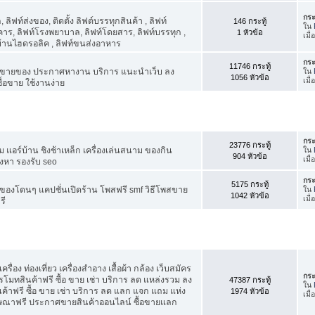
กระ
ิฟท์ส่งของ, ติดตั้ง ลิฟต์บรรทุกสินค้า , ลิฟท์
146 กระทู้
ใน
าร, ลิฟท์โรงพยาบาล, ลิฟท์โดยสาร, ลิฟท์บรรทุก ,
1 หัวข้อ
เมื
์บ้านไฮดรอลิค , ลิฟท์ขนส่งอาหาร
กระ
11746 กระทู้
ขายของ ประกาศหางาน บริการ แนะนำเว็บ ลง
ใน
1056 หัวข้อ
เมื
้อขาย ใช้งานง่าย
กระ
23776 กระทู้
แอร์บ้าน ชิงช้าเหล็ก เครื่องเล่นสนาม ของกิน
ใน
904 หัวข้อ
เมื
ังหา รองรับ seo
กระ
5175 กระทู้
องโดนๆ แคปชั่นเปิดร้าน โพสฟรี smf วิธีโพสขาย
ใน
1042 หัวข้อ
เมื
รี
รื่อง ท่องเที่ยว เครื่องสำอาง เสื้อผ้า กล้อง เว็บสมัคร
กระ
ทสินค้าฟรี ซื้อ ขาย เช่า บริการ ลด แหล่งรวม ลง
47387 กระทู้
ใน
ฟรี ซื้อ ขาย เช่า บริการ ลด แลก แจก แถม แห่ง
1974 หัวข้อ
เมื
ฆษณาฟรี ประกาศขายสินค้าออนไลน์ ซื้อขายแลก