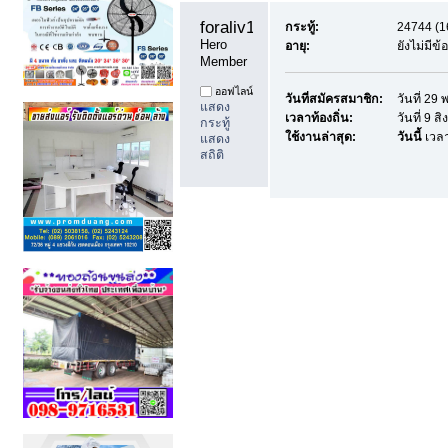
foraliv11 
กระทู้:
24744 (16
Hero 
อายุ:
ยังไม่มีข
Member
ออฟไลน์
วันที่สมัครสมาชิก:
วันที่ 2
แสดง
เวลาท้องถิ่น:
วันที่ 9 
กระทู้
ใช้งานล่าสุด:
วันนี้
เวลา
แสดง
สถิติ