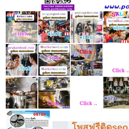
โพสฟรีทุกหมวดหมู่ ลงประกาศซื้อขายฟร
โพสฟรีติดseo