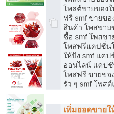
โพสต์ขายของใ
ฟรี smf ขายของ
สินค้า โพสขายข
ซื้อ smf โพสข
โพสฟรีแคปชั่น
ให้ปัง smf แคปช
ออนไลน์ แคปชั่
โพสฟรี ขายของใ
รัว ๆ smf โพสต์
ยอดขายตกเกิดจากอะไร
เพิ่มยอดขายให