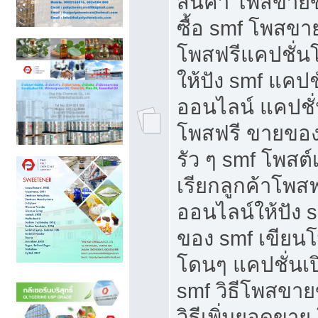
สินค้า โพสขายข
ซื้อ smf โพสข
โพสฟรีแคปชั่น
ให้ปัง smf แคปช
ออนไลน์ แคปชั่
โพสฟรี ขายของใ
รัว ๆ smf โพสต์
เรียกลูกค้าโพส
ออนไลน์ให้ปัง 
ของ smf เขีย
โดนๆ แคปชั่นเป
smf วิธีโพสขา
วิธีเพิ่มยอดขาย