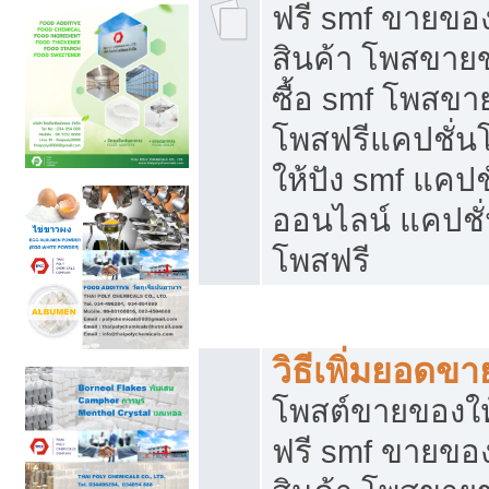
ฟรี smf ขายของ
สินค้า โพสขายข
ซื้อ smf โพสข
โพสฟรีแคปชั่น
ให้ปัง smf แคปช
ออนไลน์ แคปชั่
โพสฟรี
ชี้ช่องขายของทำเงิน
วิธีเพิ่มยอดข
โพสต์ขายของใ
ฟรี smf ขายของ