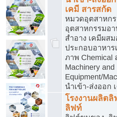
เคมี สารสกัด
หมวดอุตสาหกร
อุตสาหกรรมอาหา
สำอาง เคมีผสม
ประกอบอาหารเส
ภาพ Chemical 
Machinery and
Equipment/Mac
นำเข้า-ส่งออก เ
โรงงานผลิตลิฟท
ลิฟท์