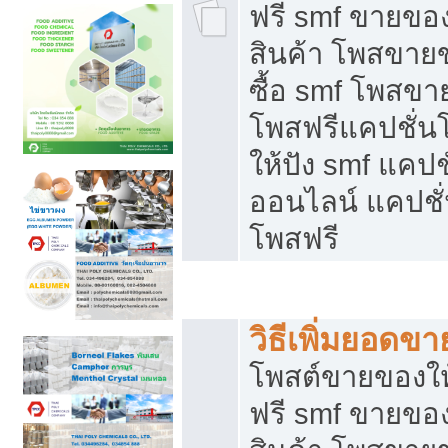
ฟรี smf ขายของ
สินค้า โพสขายข
ซื้อ smf โพสข
โพสฟรีแคปชั่น
ให้ปัง smf แคปช
ออนไลน์ แคปชั่
โพสฟรี
ชี้ช่องขายของทำเงิน
วิธีเพิ่มยอดข
โพสต์ขายของใ
ฟรี smf ขายของ