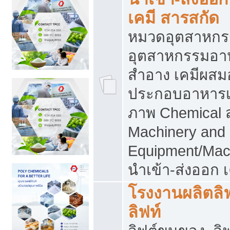
เคมี สารสกัด
หมวดอุตสาหกร
อุตสาหกรรมอาหา
สำอาง เคมีผสม
ประกอบอาหารเส
ภาพ Chemical 
Machinery and
Equipment/Mac
นำเข้า-ส่งออก เ
โรงงานผลิตลิฟท
ลิฟท์