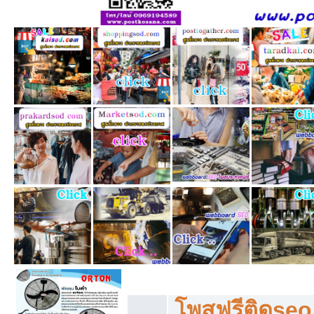
โพสฟรีทุกหมวดหมู่ ลงประกาศซื้อขายฟร
โพสฟรีติดseo