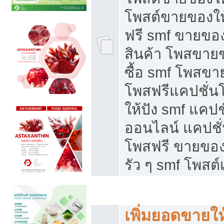
โพสต์ขายของใ
ฟรี smf ขายของ
สินค้า โพสขายข
ซื้อ smf โพสข
โพสฟรีแคปชั่น
ให้ปัง smf แคปช
ออนไลน์ แคปชั่
โพสฟรี ขายของใ
รัว ๆ smf โพสต์
ยอดขายตกเกิดจากอะไร
เพิ่มยอดขายให