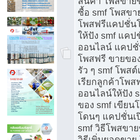
สินค้า โพสขายข
ซื้อ smf โพสข
โพสฟรีแคปชั่น
ให้ปัง smf แคปช
ออนไลน์ แคปชั่
โพสฟรี ขายของใ
รัว ๆ smf โพสต์
เรียกลูกค้าโพส
ออนไลน์ให้ปัง 
ของ smf เขีย
โดนๆ แคปชั่นเป
smf วิธีโพสขา
วิธีเพิ่มยอดขาย