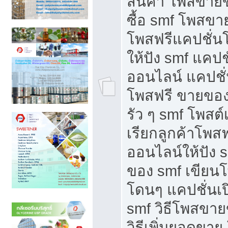
สินค้า โพสขายข
ซื้อ smf โพสข
โพสฟรีแคปชั่น
ให้ปัง smf แคปช
ออนไลน์ แคปชั่
โพสฟรี ขายของใ
รัว ๆ smf โพสต์
เรียกลูกค้าโพส
ออนไลน์ให้ปัง 
ของ smf เขีย
โดนๆ แคปชั่นเป
smf วิธีโพสขา
วิธีเพิ่มยอดขาย