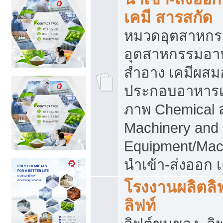
เคมี สารสกัด
หมวดอุตสาหกร
อุตสาหกรรมอาหา
สำอาง เคมีผสม
ประกอบอาหารเส
ภาพ Chemical 
Machinery and
Equipment/Mac
นำเข้า-ส่งออก เ
โรงงานผลิตลิฟท
ลิฟท์