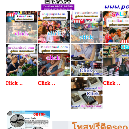
โพสฟรีทุกหมวดหมู่ ลงประกาศซื้อขายฟร
โพสฟรีติดseo