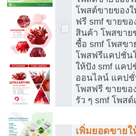
โพสต์ขายของใ
ฟรี smf ขายของ
สินค้า โพสขายข
ซื้อ smf โพสข
โพสฟรีแคปชั่น
ให้ปัง smf แคปช
ออนไลน์ แคปชั่
โพสฟรี ขายของใ
รัว ๆ smf โพสต์
ยอดขายตกเกิดจากอะไร
เพิ่มยอดขายให