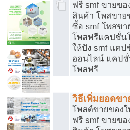
ฟรี smf ขายของ
สินค้า โพสขายข
ซื้อ smf โพสข
โพสฟรีแคปชั่น
ให้ปัง smf แคปช
ออนไลน์ แคปชั่
โพสฟรี
ชี้ช่องขายของทำเงิน
วิธีเพิ่มยอดข
โพสต์ขายของใ
ฟรี smf ขายของ