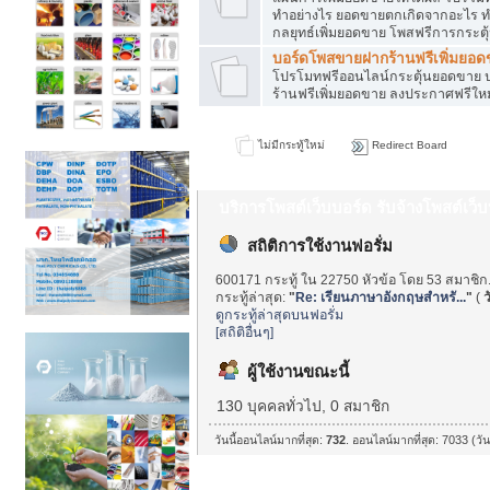
ทำอย่างไร ยอดขายตกเกิดจากอะไร ท
กลยุทธ์เพิ่มยอดขาย โพสฟรีการกระต
บอร์ดโพสขายฝากร้านฟรีเพิ่มยอ
โปรโมทฟรีออนไลน์กระตุ้นยอดขาย ป
ร้านฟรีเพิ่มยอดขาย ลงประกาศฟรีใหม
ไม่มีกระทู้ใหม่
Redirect Board
บริการโพสต์เว็บบอร์ด รับจ้างโพสต์เว
สถิติการใช้งานฟอรั่ม
600171 กระทู้ ใน 22750 หัวข้อ โดย 53 สมาชิก
กระทู้ล่าสุด:
"
Re: เรียนภาษาอังกฤษสำหรั...
"
(
ว
ดูกระทู้ล่าสุดบนฟอรั่ม
[สถิติอื่นๆ]
ผู้ใช้งานขณะนี้
130 บุคคลทั่วไป, 0 สมาชิก
วันนี้ออนไลน์มากที่สุด:
732
. ออนไลน์มากที่สุด: 7033 (วั