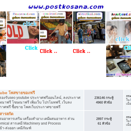
ี
tube โพสขายของฟรี
กระ
รองรับseo youtube ประกาศฟรีออนไลน์, ลงประกาศ
236146 กระทู้
ใน
าฟรี โฆษณาฟรี เพิ่มเว็บ โปรโมทฟรี, เว็บลง
4960 หัวข้อ
เมื่
กาศฟรี ซื้อขาย โพสเว็บประกาศขายฟรี
 สารสกัด
กระ
อาหารเสริม เครื่องสำอาง เคมีผสมอาหาร ส่วน
2897 กระทู้
ใน
ical สารเคมี Machinery and Process
61 หัวข้อ
เมื่
้า-ส่งออก เคมีภัณฑ์