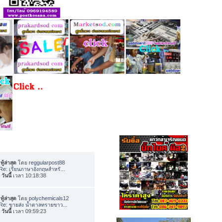
ทู้ล่าสุด
โดย
reggularpost88
Re: เรียนภาษาอังกฤษสำหรั...
อ
วันนี้
เวลา 10:18:38
ทู้ล่าสุด
โดย
polychemicals12
Re: ขายส่ง น้ำตาลทรายขาว...
อ
วันนี้
เวลา 09:59:23