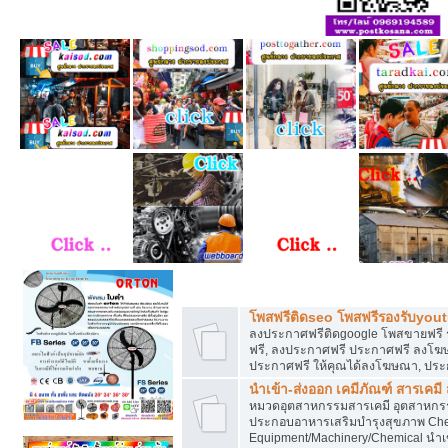
โพสฟรีทุกหมวดหมู่ ลงประกาศซื้อขายฟร
โพสฟรีติดseo โพสฟรีรองรับyou
ลงประกาศฟรีติดgoogle โพสขายฟรี 
ฟรี, ลงประกาศฟรี ประกาศฟรี ลงโฆษณ
ประกาศฟรี ให้คุณได้ลงโฆษณา, ประ
นำเข้า-ส่งออก เคมีภัณฑ์ สารเคมี
หมวดอุตสาหกรรมสารเคมี อุตสาหกรรม
ประกอบอาหารเสริมบำรุงสุขภาพ Chem
Equipment/Machinery/Chemical นำเข