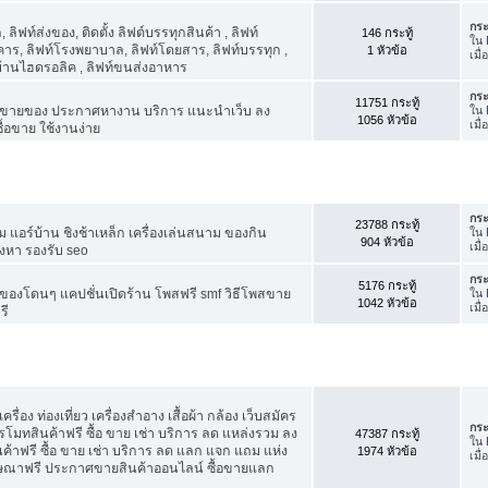
กระ
ิฟท์ส่งของ, ติดตั้ง ลิฟต์บรรทุกสินค้า , ลิฟท์
146 กระทู้
ใน
าร, ลิฟท์โรงพยาบาล, ลิฟท์โดยสาร, ลิฟท์บรรทุก ,
1 หัวข้อ
เมื
์บ้านไฮดรอลิค , ลิฟท์ขนส่งอาหาร
กระ
11751 กระทู้
ขายของ ประกาศหางาน บริการ แนะนำเว็บ ลง
ใน
1056 หัวข้อ
เมื
้อขาย ใช้งานง่าย
กระ
23788 กระทู้
แอร์บ้าน ชิงช้าเหล็ก เครื่องเล่นสนาม ของกิน
ใน
904 หัวข้อ
เมื
ังหา รองรับ seo
กระ
5176 กระทู้
องโดนๆ แคปชั่นเปิดร้าน โพสฟรี smf วิธีโพสขาย
ใน
1042 หัวข้อ
เมื
รี
รื่อง ท่องเที่ยว เครื่องสำอาง เสื้อผ้า กล้อง เว็บสมัคร
กระ
ทสินค้าฟรี ซื้อ ขาย เช่า บริการ ลด แหล่งรวม ลง
47387 กระทู้
ใน
ฟรี ซื้อ ขาย เช่า บริการ ลด แลก แจก แถม แห่ง
1974 หัวข้อ
เมื
ฆษณาฟรี ประกาศขายสินค้าออนไลน์ ซื้อขายแลก