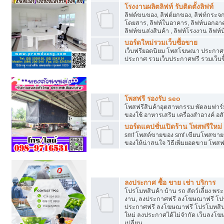
โรงงานผลิตลิฟท์ รับติดตั้งลิฟท์
ลิฟต์ขนของ, ลิฟต์ยกของ, ลิฟท์กระจก, ล
โดยสาร, ลิฟท์ในอาคาร, ลิฟท์นอกอาค
ลิฟท์ขนส่งสินค้า , ลิฟท์โรงงาน ลิฟท
บอร์ดใหม่รวมเว็บซื้อขาย
เว็บฟรียอดนิยม โพสโฆษณา ประกาศ
ประกาศ รวมเว็บประกาศฟรี รวมเว็บซื
รวมเว็บซื้อขาย ใช้งานง่าย
โพสฟรี รองรับ seo
โพสฟรีสินค้าอุตสาหกรรม พัดลมฟาร์ม 
ของใช้ อาหารเสริม เครื่องสำอางค์ อส
บอร์ดแคปชั่นเปิดร้าน โพสฟรีใหม่
smf โพสต์ขายของ smf เขียนโพสขายข
ของให้น่าสนใจ วิธีเพิ่มยอดขาย โพสฟ
โปรโมทสินค้า
ลงประกาศ ซื้อ ขาย เช่า บริการ
โปรโมทสินค้า บ้าน รถ สัตว์เลี้ยง พระเค
งาน, ลงประกาศฟรี ลงโฆษณาฟรี โปรโม
ประกาศฟรี ลงโฆษณาฟรี โปรโมทสินค้า
ใหม่ ลงประกาศได้ไม่จำกัด เว็บลงโ
เปลี่ยน