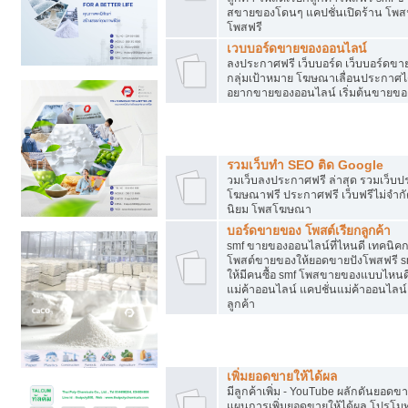
สขายของโดนๆ แคปชั่นเปิดร้าน โพสฟร
โพสฟรี
เวบบอร์ดขายของออนไลน์
ลงประกาศฟรี เว็บบอร์ด เว็บบอร์ดขาย
กลุ่มเป้าหมาย โฆษณาเลื่อนประกาศ
อยากขายของออนไลน์ เริ่มต้นขายขอ
Post ฟรี ประกาศขาย
รวมเว็บทำ SEO ติด Google
วมเว็บลงประกาศฟรี ล่าสุด รวมเว็บ
โฆษณาฟรี ประกาศฟรี เว็บฟรีไม่จำก
นิยม โพสโฆษณา
บอร์ดขายของ โพสต์เรียกลูกค้า
smf ขายของออนไลน์ที่ไหนดี เทคนิ
โพสต์ขายของให้ยอดขายปังโพสฟรี sm
ให้มีคนซื้อ smf โพสขายของแบบไหนดี
แม่ค้าออนไลน์ แคปชั่นแม่ค้าออนไลน์ 
ลูกค้า
ยอดขายตกเกิดจากอะไร
เพิ่มยอดขายให้ได้ผล
มีลูกค้าเพิ่ม - YouTube ผลักดันย
แผนการเพิ่มยอดขายให้ได้ผล โปรโม