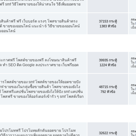
ี smf วิธีโพสขายของให้น่าสนใจ วิธีเพิ่มยอดขาย
กระ
สินค้าฟรี ฟรี เว็บบอร์ด แรงๆ โพสขายสินค้าตรง
37153 กระทู้
ใน
ได้ ขายของออนไลน์ แนะนำ 6 วิธีขายของออนไลน์
1383 หัวข้อ
เมื
งออนไลน์
กระ
ประกาศฟรี โพสต์ขายของฟรี ลงโฆษณาสินค้าฟรี
39935 กระทู้
ใน
ัด ทำ SEO ติด Google ลงประกาศขาย เว็บฟรียอด
1224 หัวข้อ
เมื
คการโพสต์ขายของ smf โพสต์ขายของให้ยอดขายปัง
กระ
f ขายของในกลุ่มซื้อขายสินค้า โพสขายของยังไง
48715 กระทู้
ใน
 โพสฟรีแคปชั่นโพสขายของยังไงให้ปัง smf แคปชั่น
792 หัวข้อ
เมื
โพสฟรี ขายของให้ออร์เดอร์เข้ารัว ๆ smf โพสต์เรียก
อดขายโปรโมทฟรี โปรโมทผลักดันยอดขาย โปรโมท
กระ
32622 กระทู้
ทวิธีการวางแผนการเพิ่มยอดขาย ยอดขายไม่ดีควร
ใน