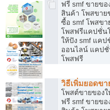
ฟรี smf ขายของ
สินค้า โพสขายข
ซื้อ smf โพสข
โพสฟรีแคปชั่น
ให้ปัง smf แคปช
ออนไลน์ แคปชั่
โพสฟรี
ชี้ช่องขายของทำเงิน
วิธีเพิ่มยอดข
โพสต์ขายของใ
ฟรี smf ขายของ