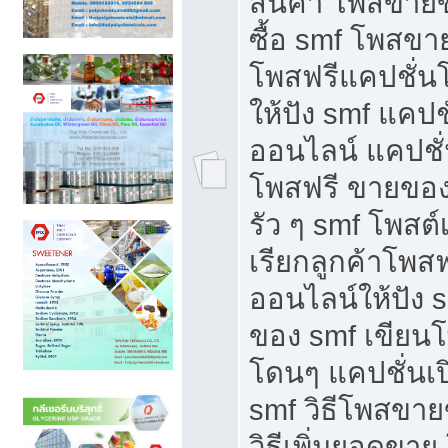
สินค้า โพสขายข
ซื้อ smf โพสข
โพสฟรีแคปชั่น
ให้ปัง smf แคปช
ออนไลน์ แคปชั่
โพสฟรี ขายของใ
รัว ๆ smf โพสต์
เรียกลูกค้าโพส
ออนไลน์ให้ปัง 
ของ smf เขีย
โดนๆ แคปชั่นเป
smf วิธีโพสขา
วิธีเพิ่มยอดขาย