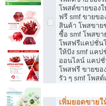
โพสต์ขายของใ
ฟรี smf ขายของ
สินค้า โพสขายข
ซื้อ smf โพสข
โพสฟรีแคปชั่น
ให้ปัง smf แคปช
ออนไลน์ แคปชั่
โพสฟรี ขายของใ
รัว ๆ smf โพสต์
ยอดขายตกเกิดจากอะไร
เพิ่มยอดขายให