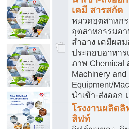
เคมี สารสกัด
หมวดอุตสาหกร
อุตสาหกรรมอาหา
สำอาง เคมีผสม
ประกอบอาหารเส
ภาพ Chemical 
Machinery and
Equipment/Mac
นำเข้า-ส่งออก เ
โรงงานผลิตลิฟท
ลิฟท์