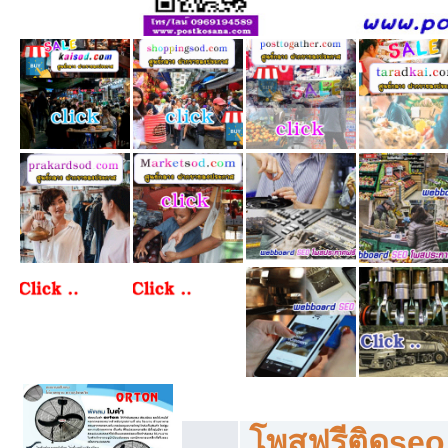
โพสฟรีทุกหมวดหมู่ ลงประกาศซื้อขายฟร
โพสฟรีติดseo