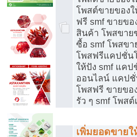
โพสต์ขายของใ
ฟรี smf ขายของ
สินค้า โพสขายข
ซื้อ smf โพสข
โพสฟรีแคปชั่น
ให้ปัง smf แคปช
ออนไลน์ แคปชั่
โพสฟรี ขายของใ
รัว ๆ smf โพสต์
ยอดขายตกเกิดจากอะไร
เพิ่มยอดขายให