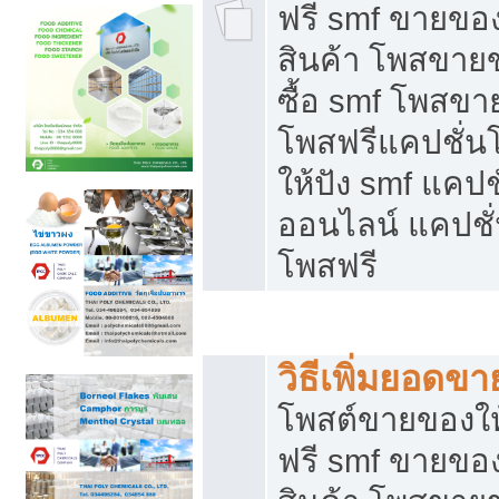
ฟรี smf ขายของ
สินค้า โพสขายข
ซื้อ smf โพสข
โพสฟรีแคปชั่น
ให้ปัง smf แคปช
ออนไลน์ แคปชั่
โพสฟรี
ชี้ช่องขายของทำเงิน
วิธีเพิ่มยอดข
โพสต์ขายของใ
ฟรี smf ขายของ