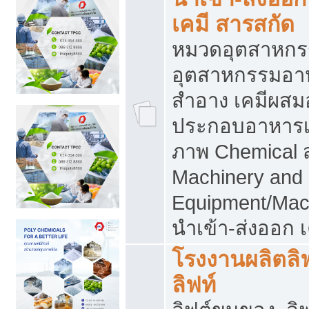
เคมี สารสกัด
หมวดอุตสาหกร
อุตสาหกรรมอาหา
สำอาง เคมีผสม
ประกอบอาหารเส
ภาพ Chemical 
Machinery and
Equipment/Mac
นำเข้า-ส่งออก เ
โรงงานผลิตลิฟท
ลิฟท์