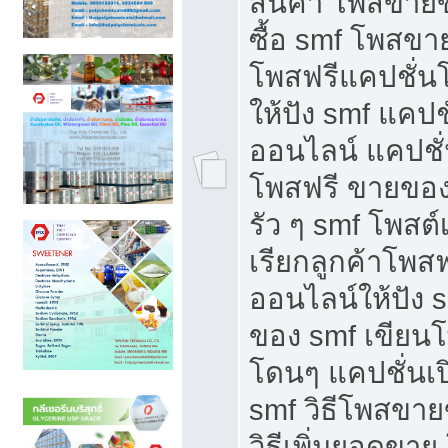
สินค้า โพสขายข
ซื้อ smf โพสข
โพสฟรีแคปชั่น
ให้ปัง smf แคปช
ออนไลน์ แคปชั่
โพสฟรี ขายของใ
รัว ๆ smf โพสต์
เรียกลูกค้าโพส
ออนไลน์ให้ปัง 
ของ smf เขีย
โดนๆ แคปชั่นเป
smf วิธีโพสขา
วิธีเพิ่มยอดขาย