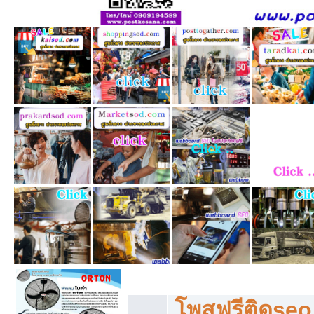
โพสฟรีทุกหมวดหมู่ ลงประกาศซื้อขายฟร
โพสฟรีติดseo