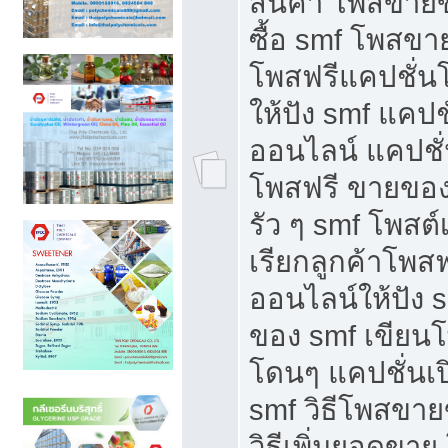
สินค้า โพสขายข
ซื้อ smf โพสข
โพสฟรีแคปชั่น
ให้ปัง smf แคปช
ออนไลน์ แคปชั่
โพสฟรี ขายของใ
รัว ๆ smf โพสต์
เรียกลูกค้าโพส
ออนไลน์ให้ปัง 
ของ smf เขีย
โดนๆ แคปชั่นเป
smf วิธีโพสขา
วิธีเพิ่มยอดขาย