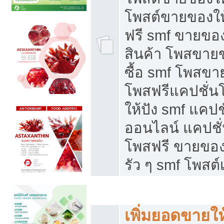
โพสต์ขายของใ
ฟรี smf ขายของ
สินค้า โพสขายข
ซื้อ smf โพสข
โพสฟรีแคปชั่น
ให้ปัง smf แคปช
ออนไลน์ แคปชั่
โพสฟรี ขายของใ
รัว ๆ smf โพสต์
ยอดขายตกเกิดจากอะไร
เพิ่มยอดขายให