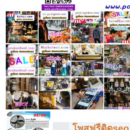
โพสฟรีทุกหมวดหมู่ ลงประกาศซื้อขายฟร
โพสฟรีติดseo