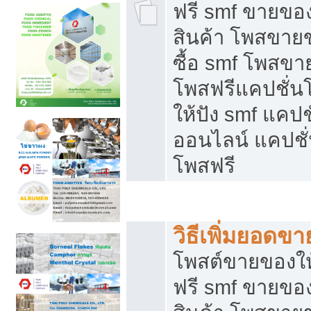
ฟรี smf ขายของ
สินค้า โพสขายข
ซื้อ smf โพสข
โพสฟรีแคปชั่น
ให้ปัง smf แคปช
ออนไลน์ แคปชั่
โพสฟรี
ชี้ช่องขายของทำเงิน
วิธีเพิ่มยอดข
โพสต์ขายของใ
ฟรี smf ขายของ