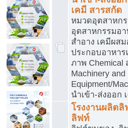
เคมี สารสกัด
หมวดอุตสาหกร
อุตสาหกรรมอาหา
สำอาง เคมีผสม
ประกอบอาหารเส
ภาพ Chemical 
Machinery and
Equipment/Mac
นำเข้า-ส่งออก เ
โรงงานผลิตลิฟท
ลิฟท์