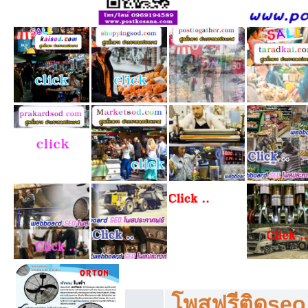
โพสฟรีทุกหมวดหมู่ ลงประกาศซื้อขายฟร
โพสฟรีติดseo