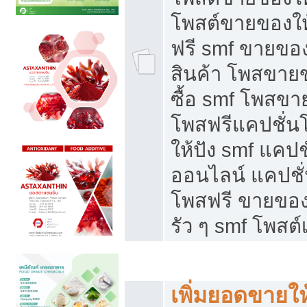
โพสต์ขายของใ
ฟรี smf ขายของ
สินค้า โพสขายข
ซื้อ smf โพสข
โพสฟรีแคปชั่น
ให้ปัง smf แคปช
ออนไลน์ แคปชั่
โพสฟรี ขายของใ
รัว ๆ smf โพสต์
ยอดขายตกเกิดจากอะไร
เพิ่มยอดขายให