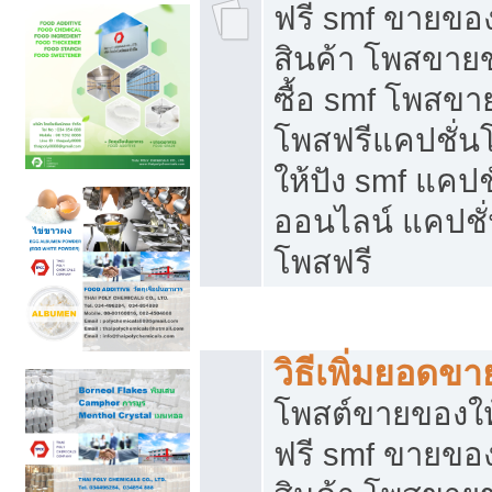
ฟรี smf ขายของ
สินค้า โพสขายข
ซื้อ smf โพสข
โพสฟรีแคปชั่น
ให้ปัง smf แคปช
ออนไลน์ แคปชั่
โพสฟรี
ชี้ช่องขายของทำเงิน
วิธีเพิ่มยอดข
โพสต์ขายของใ
ฟรี smf ขายของ