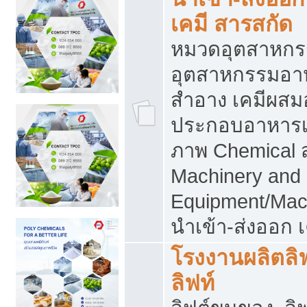
เคมี สารสกัด
หมวดอุตสาหกร
อุตสาหกรรมอาหา
สำอาง เคมีผสม
ประกอบอาหารเส
ภาพ Chemical 
Machinery and
Equipment/Mac
นำเข้า-ส่งออก เ
โรงงานผลิตลิฟท
ลิฟท์