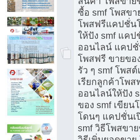
สินค้า โพสขายข
ซื้อ smf โพสข
โพสฟรีแคปชั่น
ให้ปัง smf แคปช
ออนไลน์ แคปชั่
โพสฟรี ขายของใ
รัว ๆ smf โพสต์
เรียกลูกค้าโพส
ออนไลน์ให้ปัง 
ของ smf เขีย
โดนๆ แคปชั่นเป
smf วิธีโพสขา
วิธีเพิ่มยอดขาย