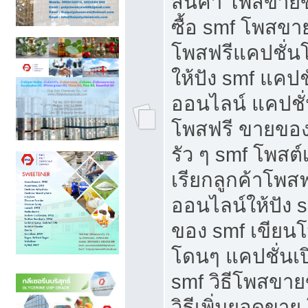
สินค้า โพสขายข
ซื้อ smf โพสข
โพสฟรีแคปชั่น
ให้ปัง smf แคปช
ออนไลน์ แคปชั่
โพสฟรี ขายของใ
รัว ๆ smf โพสต์
เรียกลูกค้าโพส
ออนไลน์ให้ปัง 
ของ smf เขีย
โดนๆ แคปชั่นเป
smf วิธีโพสขา
วิธีเพิ่มยอดขาย