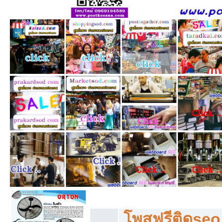
โพสฟรีทุกหมวดหมู่ ลงประกาศซื้อขายฟร
โพสฟรีติดseo