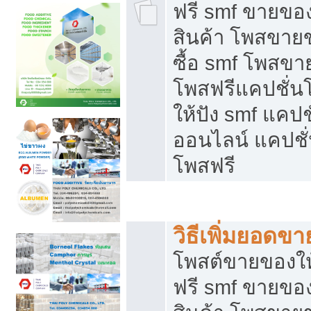
ฟรี smf ขายของ
สินค้า โพสขายข
ซื้อ smf โพสข
โพสฟรีแคปชั่น
ให้ปัง smf แคปช
ออนไลน์ แคปชั่
โพสฟรี
ชี้ช่องขายของทำเงิน
วิธีเพิ่มยอดข
โพสต์ขายของใ
ฟรี smf ขายของ