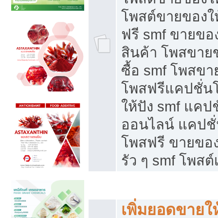
โพสต์ขายของใ
ฟรี smf ขายของ
สินค้า โพสขายข
ซื้อ smf โพสข
โพสฟรีแคปชั่น
ให้ปัง smf แคปช
ออนไลน์ แคปชั่
โพสฟรี ขายของใ
รัว ๆ smf โพสต์
ยอดขายตกเกิดจากอะไร
เพิ่มยอดขายให