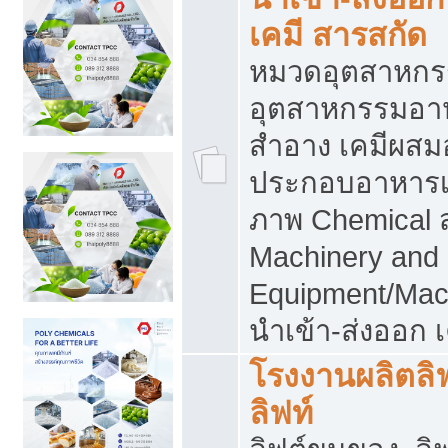
เคมี สารสกัด
หมวดอุตสาหกร
อุตสาหกรรมอาหา
สำอาง เคมีผสม
ประกอบอาหารเส
ภาพ Chemical 
Machinery and
Equipment/Mac
นำเข้า-ส่งออก เ
โรงงานผลิตลิฟท
ลิฟท์