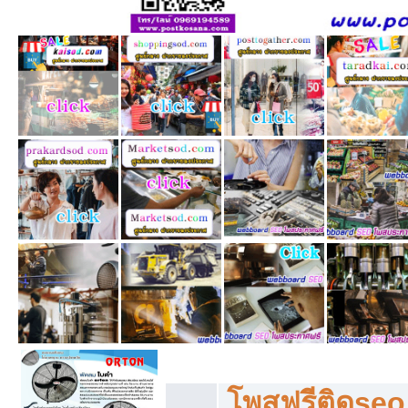
โพสฟรีทุกหมวดหมู่ ลงประกาศซื้อขายฟร
โพสฟรีติดseo