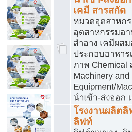
เคมี สารสกัด
หมวดอุตสาหกร
อุตสาหกรรมอาหา
สำอาง เคมีผสม
ประกอบอาหารเส
ภาพ Chemical 
Machinery and
Equipment/Mac
นำเข้า-ส่งออก เ
โรงงานผลิตลิฟท
ลิฟท์