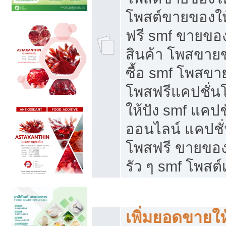
โพสต์ขายของใ
ฟรี smf ขายของ
สินค้า โพสขายข
ซื้อ smf โพสข
โพสฟรีแคปชั่น
ให้ปัง smf แคปช
ออนไลน์ แคปชั่
โพสฟรี ขายของใ
รัว ๆ smf โพสต์
ยอดขายตกเกิดจากอะไร
เพิ่มยอดขายให