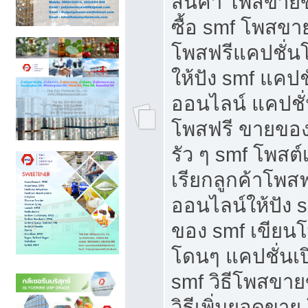
สินค้า โพสขายข
ซื้อ smf โพสข
โพสฟรีแคปชั่น
ให้ปัง smf แคปช
ออนไลน์ แคปชั่
โพสฟรี ขายของใ
รัว ๆ smf โพสต์
เรียกลูกค้าโพส
ออนไลน์ให้ปัง 
ของ smf เขีย
โดนๆ แคปชั่นเป
smf วิธีโพสขา
วิธีเพิ่มยอดขาย