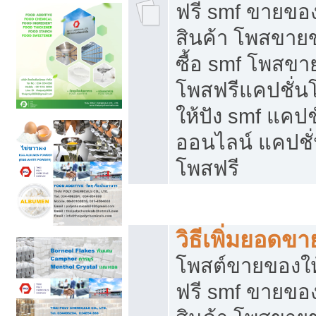
ฟรี smf ขายของ
สินค้า โพสขายข
ซื้อ smf โพสข
โพสฟรีแคปชั่น
ให้ปัง smf แคปช
ออนไลน์ แคปชั่
โพสฟรี
ชี้ช่องขายของทำเงิน
วิธีเพิ่มยอดข
โพสต์ขายของใ
ฟรี smf ขายของ