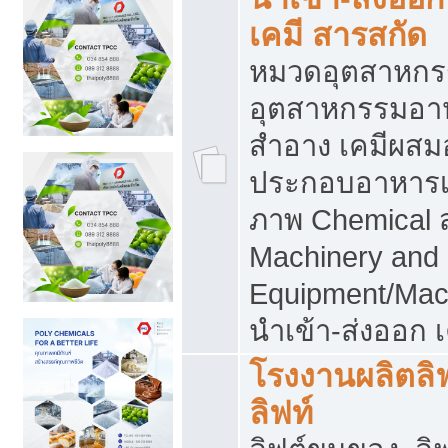
เคมี สารสกัด
หมวดอุตสาหกร
อุตสาหกรรมอาหา
สำอาง เคมีผสม
ประกอบอาหารเส
ภาพ Chemical 
Machinery and
Equipment/Mac
นำเข้า-ส่งออก เ
โรงงานผลิตลิฟท
ลิฟท์