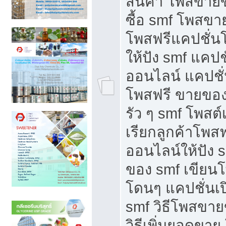
สินค้า โพสขายข
ซื้อ smf โพสข
โพสฟรีแคปชั่น
ให้ปัง smf แคปช
ออนไลน์ แคปชั่
โพสฟรี ขายของใ
รัว ๆ smf โพสต์
เรียกลูกค้าโพส
ออนไลน์ให้ปัง 
ของ smf เขีย
โดนๆ แคปชั่นเป
smf วิธีโพสขา
วิธีเพิ่มยอดขาย