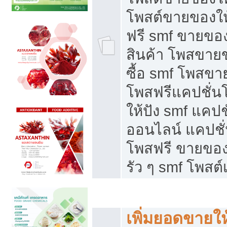
โพสต์ขายของใ
ฟรี smf ขายของ
สินค้า โพสขายข
ซื้อ smf โพสข
โพสฟรีแคปชั่น
ให้ปัง smf แคปช
ออนไลน์ แคปชั่
โพสฟรี ขายของใ
รัว ๆ smf โพสต์
ยอดขายตกเกิดจากอะไร
เพิ่มยอดขายให