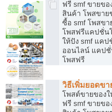
ฟรี smf ขายของ
สินค้า โพสขายข
ซื้อ smf โพสข
โพสฟรีแคปชั่น
ให้ปัง smf แคปช
ออนไลน์ แคปชั่
โพสฟรี
ชี้ช่องขายของทำเงิน
วิธีเพิ่มยอดข
โพสต์ขายของใ
ฟรี smf ขายของ