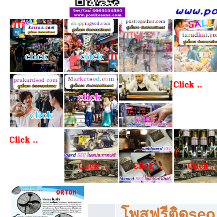
โพสฟรีทุกหมวดหมู่ ลงประกาศซื้อขายฟร
โพสฟรีติดseo