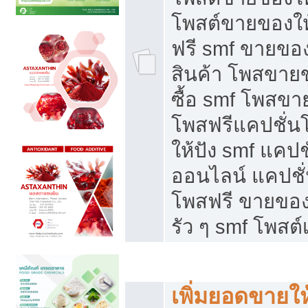
โพสต์ขายของใ
ฟรี smf ขายของ
สินค้า โพสขายข
ซื้อ smf โพสข
โพสฟรีแคปชั่น
ให้ปัง smf แคปช
ออนไลน์ แคปชั่
โพสฟรี ขายของใ
รัว ๆ smf โพสต์
ยอดขายตกเกิดจากอะไร
เพิ่มยอดขายให