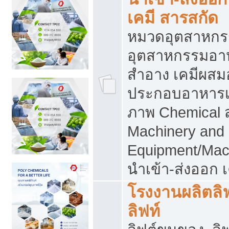
เคมี สารสกัด
หมวดอุตสาหกร
อุตสาหกรรมอาหา
สำอาง เคมีผสม
ประกอบอาหารเส
ภาพ Chemical 
Machinery and
Equipment/Mac
นำเข้า-ส่งออก เ
โรงงานผลิตลิฟท
ลิฟท์