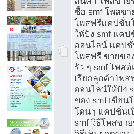
สินค้า โพสขายข
ซื้อ smf โพสข
โพสฟรีแคปชั่น
ให้ปัง smf แคปช
ออนไลน์ แคปชั่
โพสฟรี ขายของใ
รัว ๆ smf โพสต์
เรียกลูกค้าโพส
ออนไลน์ให้ปัง 
ของ smf เขีย
โดนๆ แคปชั่นเป
smf วิธีโพสขา
วิธีเพิ่มยอดขาย