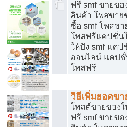
ฟรี smf ขายของ
สินค้า โพสขายข
ซื้อ smf โพสข
โพสฟรีแคปชั่น
ให้ปัง smf แคปช
ออนไลน์ แคปชั่
โพสฟรี
ชี้ช่องขายของทำเงิน
วิธีเพิ่มยอดข
โพสต์ขายของใ
ฟรี smf ขายของ