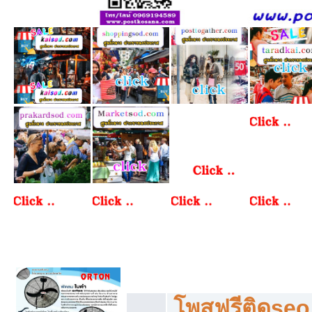
โพสฟรีทุกหมวดหมู่ ลงประกาศซื้อขายฟร
โพสฟรีติดseo