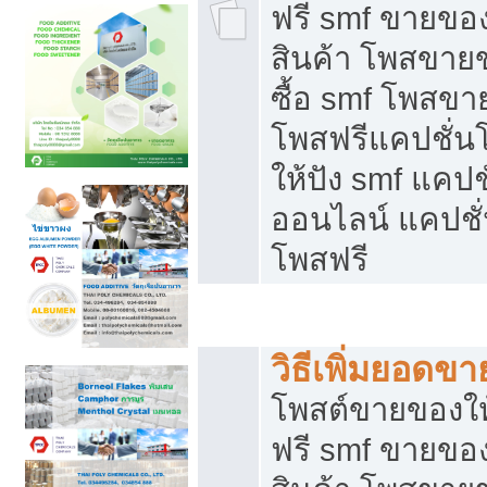
ฟรี smf ขายของ
สินค้า โพสขายข
ซื้อ smf โพสข
โพสฟรีแคปชั่น
ให้ปัง smf แคปช
ออนไลน์ แคปชั่
โพสฟรี
ชี้ช่องขายของทำเงิน
วิธีเพิ่มยอดข
โพสต์ขายของใ
ฟรี smf ขายของ