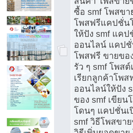
สินค้า โพสขายข
ซื้อ smf โพสข
โพสฟรีแคปชั่น
ให้ปัง smf แคปช
ออนไลน์ แคปชั่
โพสฟรี ขายของใ
รัว ๆ smf โพสต์
เรียกลูกค้าโพส
ออนไลน์ให้ปัง 
ของ smf เขีย
โดนๆ แคปชั่นเป
smf วิธีโพสขา
วิธีเพิ่มยอดขาย