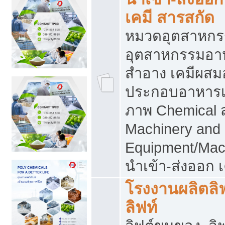
เคมี สารสกัด
หมวดอุตสาหกร
อุตสาหกรรมอาหา
สำอาง เคมีผสม
ประกอบอาหารเส
ภาพ Chemical 
Machinery and
Equipment/Mac
นำเข้า-ส่งออก เ
โรงงานผลิตลิฟท
ลิฟท์