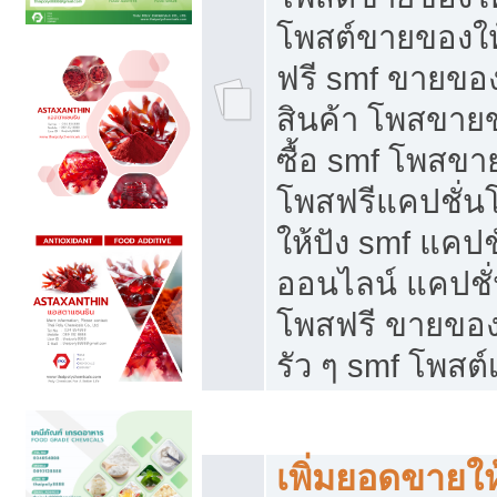
โพสต์ขายของใ
ฟรี smf ขายของ
สินค้า โพสขายข
ซื้อ smf โพสข
โพสฟรีแคปชั่น
ให้ปัง smf แคปช
ออนไลน์ แคปชั่
โพสฟรี ขายของใ
รัว ๆ smf โพสต์
ยอดขายตกเกิดจากอะไร
เพิ่มยอดขายให