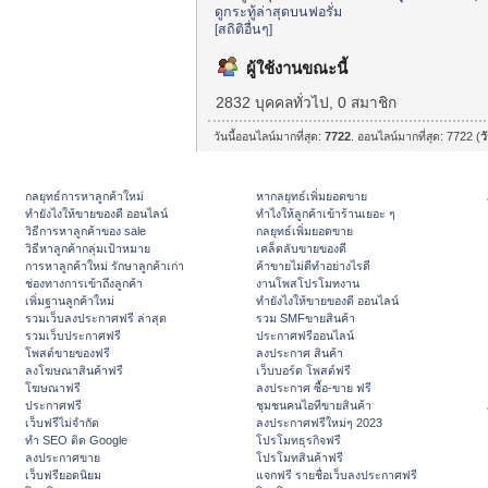
ดูกระทู้ล่าสุดบนฟอรั่ม
[สถิติอื่นๆ]
ผู้ใช้งานขณะนี้
2832 บุคคลทั่วไป, 0 สมาชิก
วันนี้ออนไลน์มากที่สุด:
7722
. ออนไลน์มากที่สุด: 7722 (
วั
กลยุทธ์การหาลูกค้าใหม่
หากลยุทธ์เพิ่มยอดขาย
ทํายังไงให้ขายของดี ออนไลน์
ทําไงให้ลูกค้าเข้าร้านเยอะ ๆ
วิธีการหาลูกค้าของ sale
กลยุทธ์เพิ่มยอดขาย
วิธีหาลูกค้ากลุ่มเป้าหมาย
เคล็ดลับขายของดี
การหาลูกค้าใหม่ รักษาลูกค้าเก่า
ค้าขายไม่ดีทำอย่างไรดี
ช่องทางการเข้าถึงลูกค้า
งานโพสโปรโมทงาน
เพิ่มฐานลูกค้าใหม่
ทํายังไงให้ขายของดี ออนไลน์
รวมเว็บลงประกาศฟรี ล่าสุด
รวม SMFขายสินค้า
รวมเว็บประกาศฟรี
ประกาศฟรีออนไลน์
โพสต์ขายของฟรี
ลงประกาศ สินค้า
ลงโฆษณาสินค้าฟรี
เว็บบอร์ด โพสต์ฟรี
โฆษณาฟรี
ลงประกาศ ซื้อ-ขาย ฟรี
ประกาศฟรี
ชุมชนคนไอทีขายสินค้า
เว็บฟรีไม่จำกัด
ลงประกาศฟรีใหม่ๆ 2023
ทำ SEO ติด Google
โปรโมทธุรกิจฟรี
ลงประกาศขาย
โปรโมทสินค้าฟรี
เว็บฟรียอดนิยม
แจกฟรี รายชื่อเว็บลงประกาศฟรี