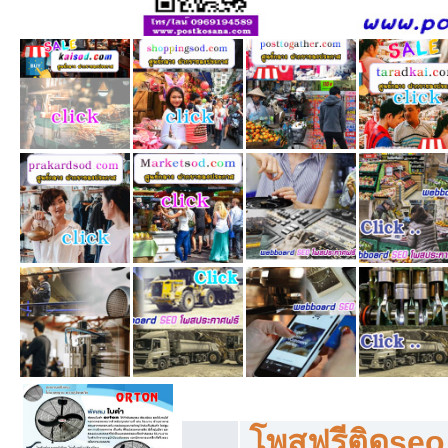
โพสฟรีทุกหมวดหมู่ ลงประกาศซื้อขายฟร
โพสฟรีติดseo