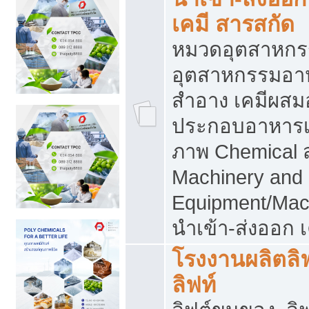
เคมี สารสกัด
หมวดอุตสาหกร
อุตสาหกรรมอาหา
สำอาง เคมีผสม
ประกอบอาหารเส
ภาพ Chemical 
Machinery and
Equipment/Mac
นำเข้า-ส่งออก เ
โรงงานผลิตลิฟท
ลิฟท์