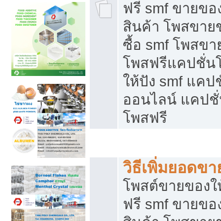
ฟรี smf ขายของ
สินค้า โพสขายข
ซื้อ smf โพสข
โพสฟรีแคปชั่น
ให้ปัง smf แคปช
ออนไลน์ แคปชั่
โพสฟรี
ชี้ช่องขายของทำเงิน
วิธีเพิ่มยอดข
โพสต์ขายของใ
ฟรี smf ขายของ