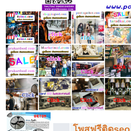
โพสฟรีทุกหมวดหมู่ ลงประกาศซื้อขายฟร
โพสฟรีติดseo