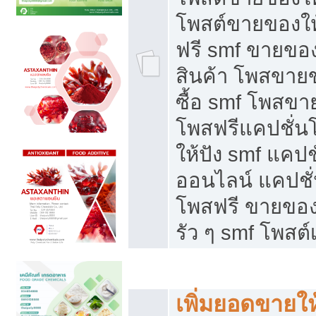
โพสต์ขายของใ
ฟรี smf ขายของ
สินค้า โพสขายข
ซื้อ smf โพสข
โพสฟรีแคปชั่น
ให้ปัง smf แคปช
ออนไลน์ แคปชั่
โพสฟรี ขายของใ
รัว ๆ smf โพสต์
ยอดขายตกเกิดจากอะไร
เพิ่มยอดขายให