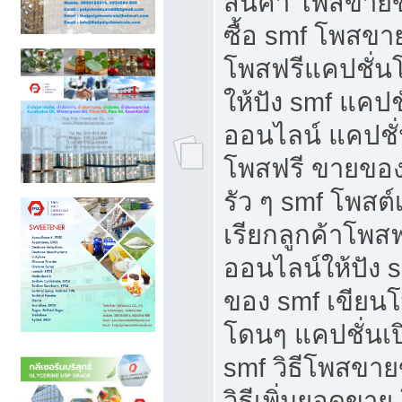
สินค้า โพสขายข
ซื้อ smf โพสข
โพสฟรีแคปชั่น
ให้ปัง smf แคปช
ออนไลน์ แคปชั่
โพสฟรี ขายของใ
รัว ๆ smf โพสต์
เรียกลูกค้าโพส
ออนไลน์ให้ปัง 
ของ smf เขีย
โดนๆ แคปชั่นเป
smf วิธีโพสขา
วิธีเพิ่มยอดขาย