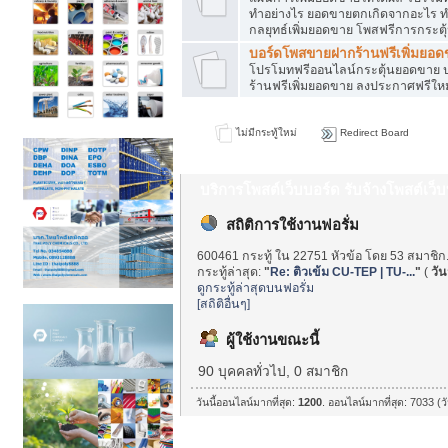
ทำอย่างไร ยอดขายตกเกิดจากอะไร ท
กลยุทธ์เพิ่มยอดขาย โพสฟรีการกระต
บอร์ดโพสขายฝากร้านฟรีเพิ่มยอ
โปรโมทฟรีออนไลน์กระตุ้นยอดขาย ป
ร้านฟรีเพิ่มยอดขาย ลงประกาศฟรีใหม
ไม่มีกระทู้ใหม่
Redirect Board
บริการโพสต์เว็บบอร์ด รับจ้างโพสต์เว
สถิติการใช้งานฟอรั่ม
600461 กระทู้ ใน 22751 หัวข้อ โดย 53 สมาชิก
กระทู้ล่าสุด:
"
Re: ติวเข้ม CU-TEP | TU-...
"
(
วันน
ดูกระทู้ล่าสุดบนฟอรั่ม
[สถิติอื่นๆ]
ผู้ใช้งานขณะนี้
90 บุคคลทั่วไป, 0 สมาชิก
วันนี้ออนไลน์มากที่สุด:
1200
. ออนไลน์มากที่สุด: 7033 (