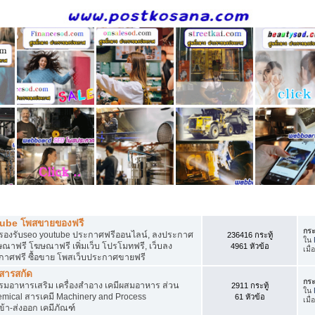
ี
tube โพสขายของฟรี
กระ
รองรับseo youtube ประกาศฟรีออนไลน์, ลงประกาศ
236416 กระทู้
ใน
าฟรี โฆษณาฟรี เพิ่มเว็บ โปรโมทฟรี, เว็บลง
4961 หัวข้อ
เมื่
กาศฟรี ซื้อขาย โพสเว็บประกาศขายฟรี
 สารสกัด
กระ
อาหารเสริม เครื่องสำอาง เคมีผสมอาหาร ส่วน
2911 กระทู้
ใน
ical สารเคมี Machinery and Process
61 หัวข้อ
เมื่
้า-ส่งออก เคมีภัณฑ์