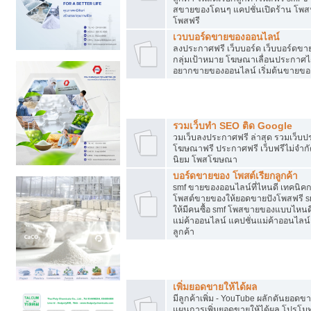
สขายของโดนๆ แคปชั่นเปิดร้าน โพสฟร
โพสฟรี
เวบบอร์ดขายของออนไลน์
ลงประกาศฟรี เว็บบอร์ด เว็บบอร์ดขาย
กลุ่มเป้าหมาย โฆษณาเลื่อนประกาศ
อยากขายของออนไลน์ เริ่มต้นขายขอ
Post ฟรี ประกาศขาย
รวมเว็บทำ SEO ติด Google
วมเว็บลงประกาศฟรี ล่าสุด รวมเว็บ
โฆษณาฟรี ประกาศฟรี เว็บฟรีไม่จำก
นิยม โพสโฆษณา
บอร์ดขายของ โพสต์เรียกลูกค้า
smf ขายของออนไลน์ที่ไหนดี เทคนิ
โพสต์ขายของให้ยอดขายปังโพสฟรี sm
ให้มีคนซื้อ smf โพสขายของแบบไหนดี
แม่ค้าออนไลน์ แคปชั่นแม่ค้าออนไลน์ 
ลูกค้า
ยอดขายตกเกิดจากอะไร
เพิ่มยอดขายให้ได้ผล
มีลูกค้าเพิ่ม - YouTube ผลักดันย
แผนการเพิ่มยอดขายให้ได้ผล โปรโม