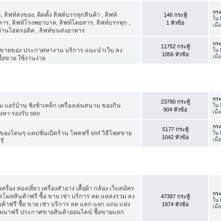
กระ
ิฟท์ส่งของ, ติดตั้ง ลิฟต์บรรทุกสินค้า , ลิฟท์
146 กระทู้
ใน
าร, ลิฟท์โรงพยาบาล, ลิฟท์โดยสาร, ลิฟท์บรรทุก ,
1 หัวข้อ
เมื
์บ้านไฮดรอลิค , ลิฟท์ขนส่งอาหาร
กระ
11752 กระทู้
ขายของ ประกาศหางาน บริการ แนะนำเว็บ ลง
ใน
1056 หัวข้อ
เมื่
้อขาย ใช้งานง่าย
กระ
23790 กระทู้
แอร์บ้าน ชิงช้าเหล็ก เครื่องเล่นสนาม ของกิน
ใน
904 หัวข้อ
เมื่
ังหา รองรับ seo
กระ
5177 กระทู้
องโดนๆ แคปชั่นเปิดร้าน โพสฟรี smf วิธีโพสขาย
ใน
1042 หัวข้อ
เมื่
รี
รื่อง ท่องเที่ยว เครื่องสำอาง เสื้อผ้า กล้อง เว็บสมัคร
กระ
ทสินค้าฟรี ซื้อ ขาย เช่า บริการ ลด แหล่งรวม ลง
47387 กระทู้
ใน
ฟรี ซื้อ ขาย เช่า บริการ ลด แลก แจก แถม แห่ง
1974 หัวข้อ
เมื
ฆษณาฟรี ประกาศขายสินค้าออนไลน์ ซื้อขายแลก