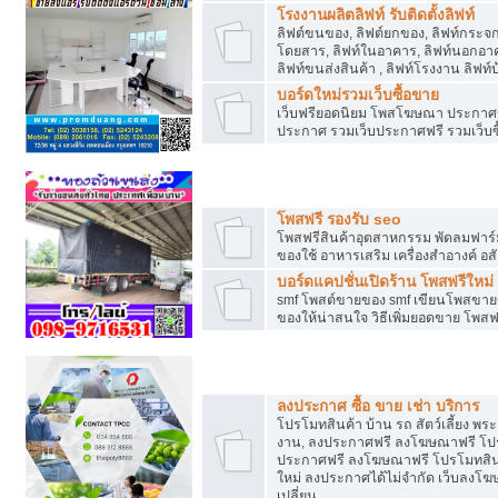
โรงงานผลิตลิฟท์ รับติดตั้งลิฟท์
ลิฟต์ขนของ, ลิฟต์ยกของ, ลิฟท์กระจก, ล
โดยสาร, ลิฟท์ในอาคาร, ลิฟท์นอกอาค
ลิฟท์ขนส่งสินค้า , ลิฟท์โรงงาน ลิฟท
บอร์ดใหม่รวมเว็บซื้อขาย
เว็บฟรียอดนิยม โพสโฆษณา ประกาศ
ประกาศ รวมเว็บประกาศฟรี รวมเว็บซื
รวมเว็บซื้อขาย ใช้งานง่าย
โพสฟรี รองรับ seo
โพสฟรีสินค้าอุตสาหกรรม พัดลมฟาร์ม 
ของใช้ อาหารเสริม เครื่องสำอางค์ อส
บอร์ดแคปชั่นเปิดร้าน โพสฟรีใหม่
smf โพสต์ขายของ smf เขียนโพสขายข
ของให้น่าสนใจ วิธีเพิ่มยอดขาย โพสฟ
โปรโมทสินค้า
ลงประกาศ ซื้อ ขาย เช่า บริการ
โปรโมทสินค้า บ้าน รถ สัตว์เลี้ยง พระเค
งาน, ลงประกาศฟรี ลงโฆษณาฟรี โปรโม
ประกาศฟรี ลงโฆษณาฟรี โปรโมทสินค้า
ใหม่ ลงประกาศได้ไม่จำกัด เว็บลงโ
เปลี่ยน