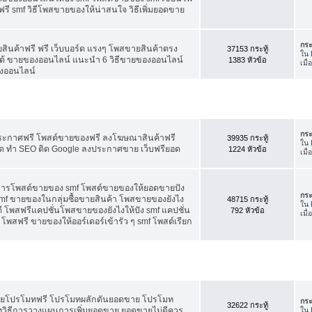
ี smf วิธีโพสขายของให้น่าสนใจ วิธีเพิ่มยอดขาย
กระ
สินค้าฟรี ฟรี เว็บบอร์ด แรงๆ โพสขายสินค้าตรง
37153 กระทู้
ใน
ได้ ขายของออนไลน์ แนะนำ 6 วิธีขายของออนไลน์
1383 หัวข้อ
เมื
งออนไลน์
กระ
ประกาศฟรี โพสต์ขายของฟรี ลงโฆษณาสินค้าฟรี
39935 กระทู้
ใน
ัด ทำ SEO ติด Google ลงประกาศขาย เว็บฟรียอด
1224 หัวข้อ
เมื
คการโพสต์ขายของ smf โพสต์ขายของให้ยอดขายปัง
กระ
f ขายของในกลุ่มซื้อขายสินค้า โพสขายของยังไง
48715 กระทู้
ใน
 โพสฟรีแคปชั่นโพสขายของยังไงให้ปัง smf แคปชั่น
792 หัวข้อ
เมื
โพสฟรี ขายของให้ออร์เดอร์เข้ารัว ๆ smf โพสต์เรียก
อดขายโปรโมทฟรี โปรโมทผลักดันยอดขาย โปรโมท
กระ
32622 กระทู้
ทวิธีการวางแผนการเพิ่มยอดขาย ยอดขายไม่ดีควร
ใน