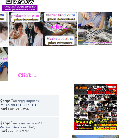
ทู้ล่าสุด
โดย
reggularpost88
Re: ติวเข้ม CU-TEP | TU-...
อ
วันนี้
เวลา 21:23:54
ทู้ล่าสุด
โดย
polychemicals11
Re: ทิทาเนียมไดออกไซด์, ...
อ
วันนี้
เวลา 20:02:32