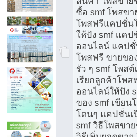
สินค้า โพสขายข
ซื้อ smf โพสข
โพสฟรีแคปชั่น
ให้ปัง smf แคปช
ออนไลน์ แคปชั่
โพสฟรี ขายของใ
รัว ๆ smf โพสต์
เรียกลูกค้าโพส
ออนไลน์ให้ปัง 
ของ smf เขีย
โดนๆ แคปชั่นเป
smf วิธีโพสขา
วิธีเพิ่มยอดขาย