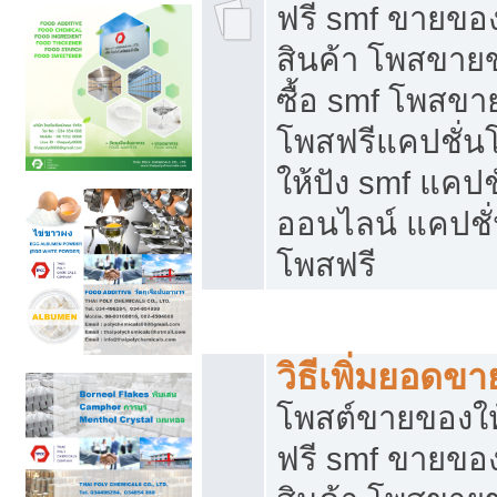
ฟรี smf ขายของ
สินค้า โพสขายข
ซื้อ smf โพสข
โพสฟรีแคปชั่น
ให้ปัง smf แคปช
ออนไลน์ แคปชั่
โพสฟรี
ชี้ช่องขายของทำเงิน
วิธีเพิ่มยอดข
โพสต์ขายของใ
ฟรี smf ขายของ