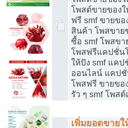
โพสต์ขายของใ
ฟรี smf ขายของ
สินค้า โพสขายข
ซื้อ smf โพสข
โพสฟรีแคปชั่น
ให้ปัง smf แคปช
ออนไลน์ แคปชั่
โพสฟรี ขายของใ
รัว ๆ smf โพสต์
ยอดขายตกเกิดจากอะไร
เพิ่มยอดขายให