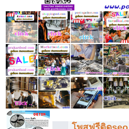
โพสฟรีทุกหมวดหมู่ ลงประกาศซื้อขายฟร
โพสฟรีติดseo