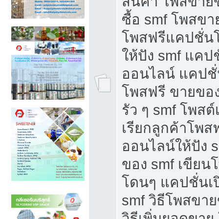
สินค้า โพสขายข
ซื้อ smf โพสข
โพสฟรีแคปชั่น
ให้ปัง smf แคปช
ออนไลน์ แคปชั่
โพสฟรี ขายของใ
รัว ๆ smf โพสต์
เรียกลูกค้าโพส
ออนไลน์ให้ปัง 
ของ smf เขีย
โดนๆ แคปชั่นเป
smf วิธีโพสขา
วิธีเพิ่มยอดขาย