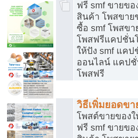
ฟรี smf ขายของ
สินค้า โพสขายข
ซื้อ smf โพสข
โพสฟรีแคปชั่น
ให้ปัง smf แคปช
ออนไลน์ แคปชั่
โพสฟรี
ชี้ช่องขายของทำเงิน
วิธีเพิ่มยอดข
โพสต์ขายของใ
ฟรี smf ขายของ