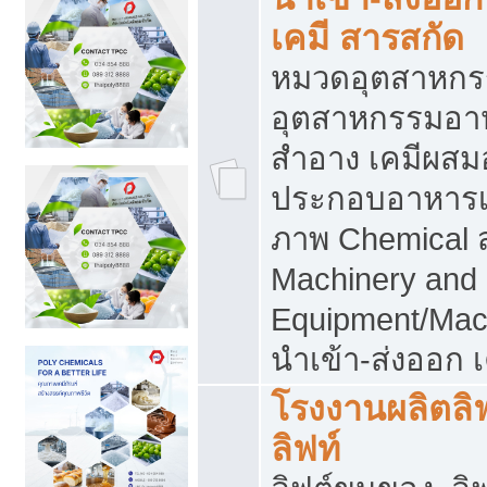
เคมี สารสกัด
หมวดอุตสาหกร
อุตสาหกรรมอาหา
สำอาง เคมีผสม
ประกอบอาหารเส
ภาพ Chemical 
Machinery and
Equipment/Mac
นำเข้า-ส่งออก เ
โรงงานผลิตลิฟท
ลิฟท์