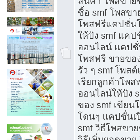
สินค้า โพสขายข
ซื้อ smf โพสข
โพสฟรีแคปชั่น
ให้ปัง smf แคปช
ออนไลน์ แคปชั่
โพสฟรี ขายของใ
รัว ๆ smf โพสต์
เรียกลูกค้าโพส
ออนไลน์ให้ปัง 
ของ smf เขีย
โดนๆ แคปชั่นเป
smf วิธีโพสขา
วิธีเพิ่มยอดขาย