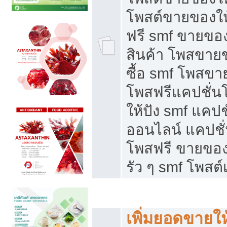
โพสต์ขายของใ
ฟรี smf ขายของ
สินค้า โพสขายข
ซื้อ smf โพสข
โพสฟรีแคปชั่น
ให้ปัง smf แคปช
ออนไลน์ แคปชั่
โพสฟรี ขายของใ
รัว ๆ smf โพสต์
ยอดขายตกเกิดจากอะไร
เพิ่มยอดขายให