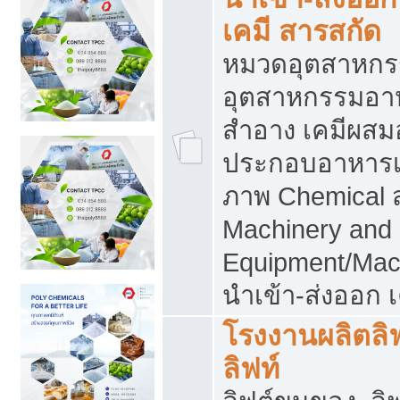
เคมี สารสกัด
หมวดอุตสาหกร
อุตสาหกรรมอาหา
สำอาง เคมีผสม
ประกอบอาหารเส
ภาพ Chemical 
Machinery and
Equipment/Mac
นำเข้า-ส่งออก เ
โรงงานผลิตลิฟท
ลิฟท์