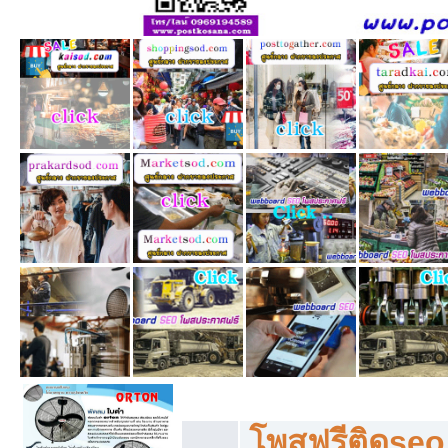
โพสฟรีทุกหมวดหมู่ ลงประกาศซื้อขายฟร
โพสฟรีติดseo