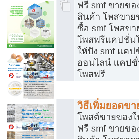
ฟรี smf ขายของ
สินค้า โพสขายข
ซื้อ smf โพสข
โพสฟรีแคปชั่น
ให้ปัง smf แคปช
ออนไลน์ แคปชั่
โพสฟรี
ชี้ช่องขายของทำเงิน
วิธีเพิ่มยอดข
โพสต์ขายของใ
ฟรี smf ขายของ