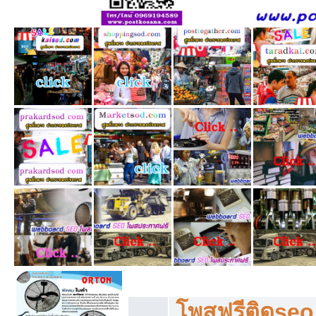
โพสฟรีทุกหมวดหมู่ ลงประกาศซื้อขายฟร
โพสฟรีติดseo