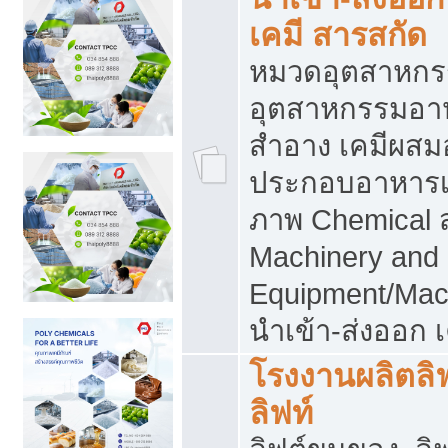
เคมี สารสกัด
หมวดอุตสาหกร
อุตสาหกรรมอาหา
สำอาง เคมีผสม
ประกอบอาหารเส
ภาพ Chemical 
Machinery and
Equipment/Mac
นำเข้า-ส่งออก เ
โรงงานผลิตลิฟท
ลิฟท์