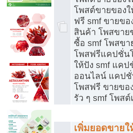
โพสต์ขายของใ
ฟรี smf ขายของ
สินค้า โพสขายข
ซื้อ smf โพสข
โพสฟรีแคปชั่น
ให้ปัง smf แคปช
ออนไลน์ แคปชั่
โพสฟรี ขายของใ
รัว ๆ smf โพสต์
ยอดขายตกเกิดจากอะไร
เพิ่มยอดขายให