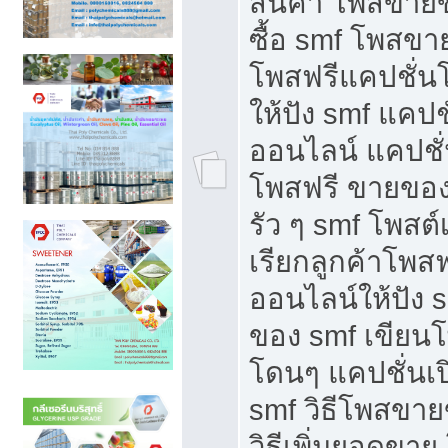
สินค้า โพสขายข
ซื้อ smf โพสข
โพสฟรีแคปชั่น
ให้ปัง smf แคปช
ออนไลน์ แคปชั่
โพสฟรี ขายของใ
รัว ๆ smf โพสต์
เรียกลูกค้าโพส
ออนไลน์ให้ปัง 
ของ smf เขีย
โดนๆ แคปชั่นเป
smf วิธีโพสขา
วิธีเพิ่มยอดขาย