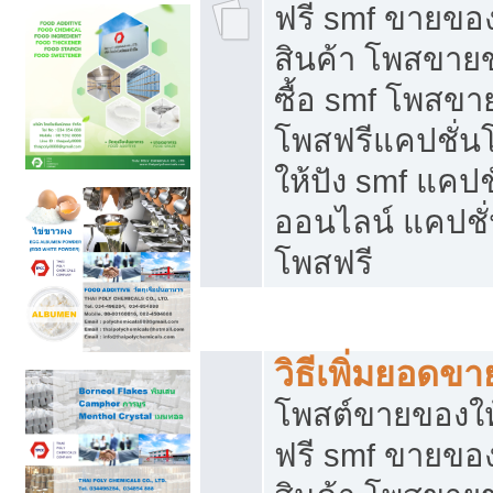
ฟรี smf ขายของ
สินค้า โพสขายข
ซื้อ smf โพสข
โพสฟรีแคปชั่น
ให้ปัง smf แคปช
ออนไลน์ แคปชั่
โพสฟรี
ชี้ช่องขายของทำเงิน
วิธีเพิ่มยอดข
โพสต์ขายของใ
ฟรี smf ขายของ