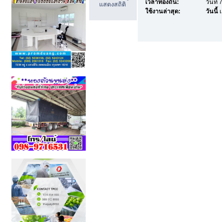
เวลาท้องถิ่น:
วันที่
แสดงสถิติ
ใช้งานล่าสุด:
วันนี้
เ