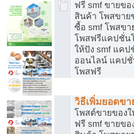
ฟรี smf ขายของ
สินค้า โพสขายข
ซื้อ smf โพสข
โพสฟรีแคปชั่น
ให้ปัง smf แคปช
ออนไลน์ แคปชั่
โพสฟรี
ชี้ช่องขายของทำเงิน
วิธีเพิ่มยอดข
โพสต์ขายของใ
ฟรี smf ขายของ