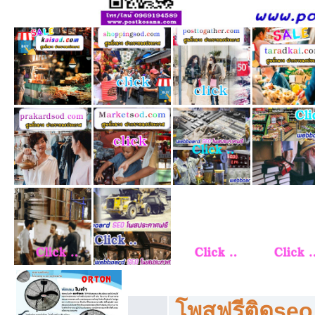
โพสฟรีทุกหมวดหมู่ ลงประกาศซื้อขายฟร
โพสฟรีติดseo