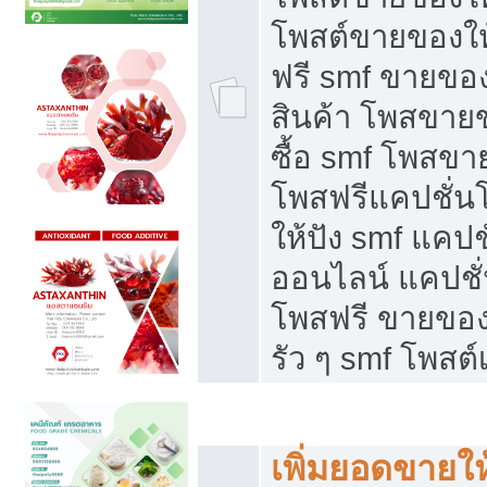
โพสต์ขายของใ
ฟรี smf ขายของ
สินค้า โพสขายข
ซื้อ smf โพสข
โพสฟรีแคปชั่น
ให้ปัง smf แคปช
ออนไลน์ แคปชั่
โพสฟรี ขายของใ
รัว ๆ smf โพสต์
ยอดขายตกเกิดจากอะไร
เพิ่มยอดขายให