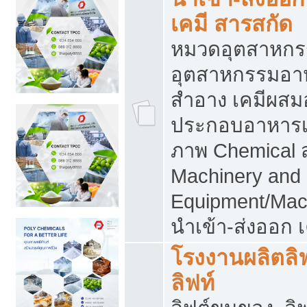
เคมี สารสกัด
หมวดอุตสาหกร
อุตสาหกรรมอาหา
สำอาง เคมีผสม
ประกอบอาหารเส
ภาพ Chemical 
Machinery and
Equipment/Mac
นำเข้า-ส่งออก เ
โรงงานผลิตลิฟท
ลิฟท์