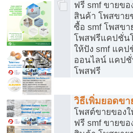
ฟรี smf ขายของ
สินค้า โพสขายข
ซื้อ smf โพสข
โพสฟรีแคปชั่น
ให้ปัง smf แคปช
ออนไลน์ แคปชั่
โพสฟรี
ชี้ช่องขายของทำเงิน
วิธีเพิ่มยอดข
โพสต์ขายของใ
ฟรี smf ขายของ