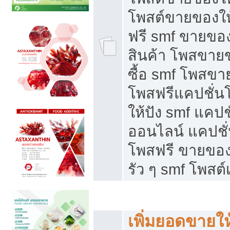
โพสต์ขายของใ
ฟรี smf ขายของ
สินค้า โพสขายข
ซื้อ smf โพสข
โพสฟรีแคปชั่น
ให้ปัง smf แคปช
ออนไลน์ แคปชั่
โพสฟรี ขายของใ
รัว ๆ smf โพสต์
ยอดขายตกเกิดจากอะไร
เพิ่มยอดขายให