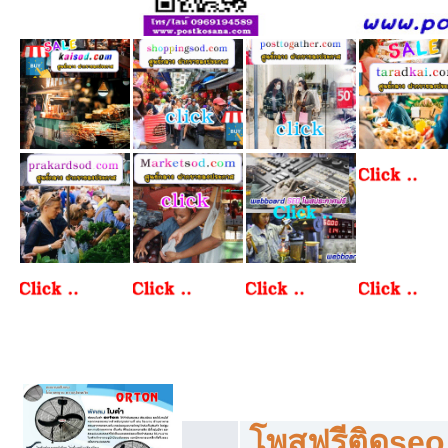
โพสฟรีทุกหมวดหมู่ ลงประกาศซื้อขายฟร
โพสฟรีติดseo