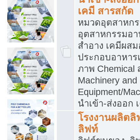
เคมี สารสกัด
หมวดอุตสาหกร
อุตสาหกรรมอาหา
สำอาง เคมีผสม
ประกอบอาหารเส
ภาพ Chemical 
Machinery and
Equipment/Mac
นำเข้า-ส่งออก เ
โรงงานผลิตลิฟท
ลิฟท์