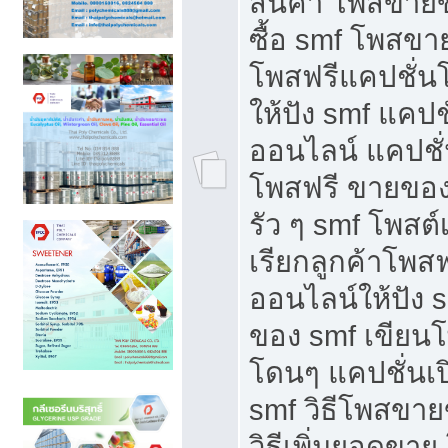
สินค้า โพสขายข
ซื้อ smf โพสข
โพสฟรีแคปชั่น
ให้ปัง smf แคปช
ออนไลน์ แคปชั่
โพสฟรี ขายของใ
รัว ๆ smf โพสต์
เรียกลูกค้าโพส
ออนไลน์ให้ปัง 
ของ smf เขีย
โดนๆ แคปชั่นเป
smf วิธีโพสขา
วิธีเพิ่มยอดขาย