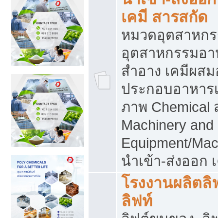
เคมี สารสกัด
หมวดอุตสาหกร
อุตสาหกรรมอาหา
สำอาง เคมีผสม
ประกอบอาหารเส
ภาพ Chemical 
Machinery and
Equipment/Mac
นำเข้า-ส่งออก เ
โรงงานผลิตลิฟท
ลิฟท์