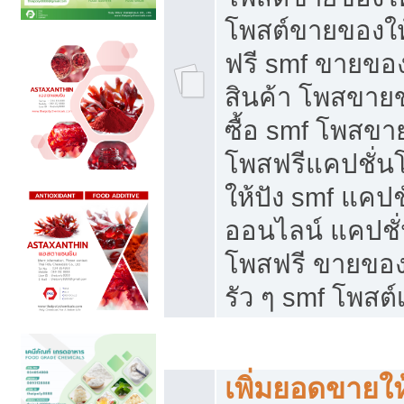
โพสต์ขายของใ
ฟรี smf ขายของ
สินค้า โพสขายข
ซื้อ smf โพสข
โพสฟรีแคปชั่น
ให้ปัง smf แคปช
ออนไลน์ แคปชั่
โพสฟรี ขายของใ
รัว ๆ smf โพสต์
ยอดขายตกเกิดจากอะไร
เพิ่มยอดขายให