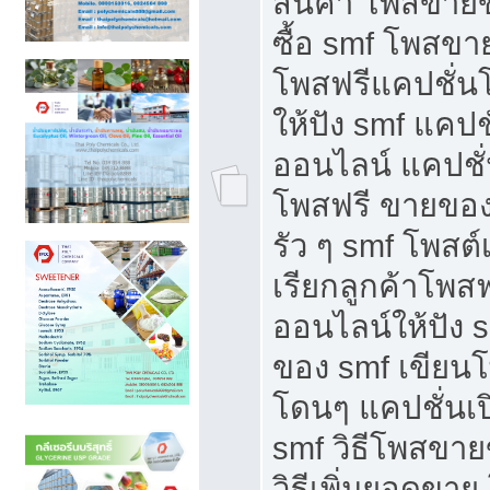
สินค้า โพสขายข
ซื้อ smf โพสข
โพสฟรีแคปชั่น
ให้ปัง smf แคปช
ออนไลน์ แคปชั่
โพสฟรี ขายของใ
รัว ๆ smf โพสต์
เรียกลูกค้าโพส
ออนไลน์ให้ปัง 
ของ smf เขีย
โดนๆ แคปชั่นเป
smf วิธีโพสขา
วิธีเพิ่มยอดขาย