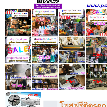
โพสฟรีทุกหมวดหมู่ ลงประกาศซื้อขายฟร
โพสฟรีติดseo