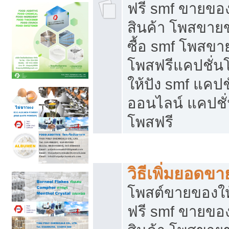
ฟรี smf ขายของ
สินค้า โพสขายข
ซื้อ smf โพสข
โพสฟรีแคปชั่น
ให้ปัง smf แคปช
ออนไลน์ แคปชั่
โพสฟรี
ชี้ช่องขายของทำเงิน
วิธีเพิ่มยอดข
โพสต์ขายของใ
ฟรี smf ขายของ