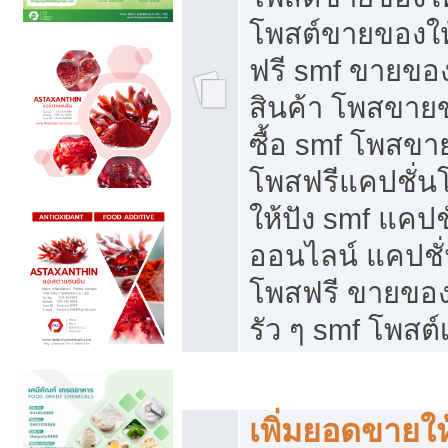
โพสต์ขายของใ
ฟรี smf ขายของ
สินค้า โพสขายข
ซื้อ smf โพสข
โพสฟรีแคปชั่น
ให้ปัง smf แคปช
ออนไลน์ แคปชั่
โพสฟรี ขายของใ
รัว ๆ smf โพสต์
ยอดขายตกเกิดจากอะไร
เพิ่มยอดขายให