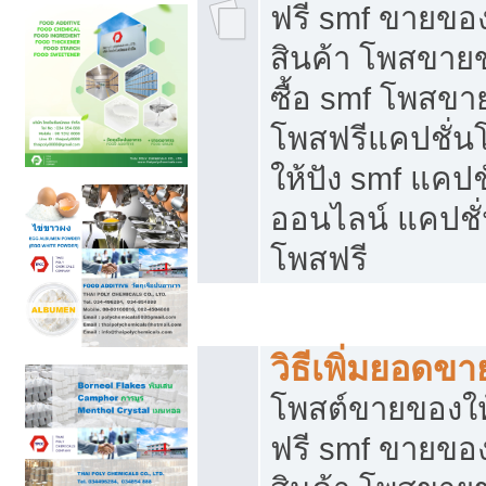
ฟรี smf ขายของ
สินค้า โพสขายข
ซื้อ smf โพสข
โพสฟรีแคปชั่น
ให้ปัง smf แคปช
ออนไลน์ แคปชั่
โพสฟรี
ชี้ช่องขายของทำเงิน
วิธีเพิ่มยอดข
โพสต์ขายของใ
ฟรี smf ขายของ