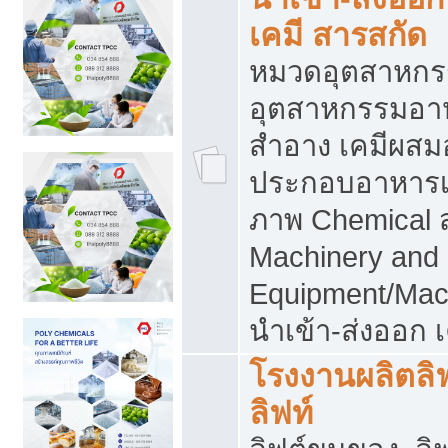
เคมี สารสกัด
หมวดอุตสาหกร
อุตสาหกรรมอาหา
สำอาง เคมีผสม
ประกอบอาหารเส
ภาพ Chemical 
Machinery and
Equipment/Mac
นำเข้า-ส่งออก เ
โรงงานผลิตลิฟท
ลิฟท์