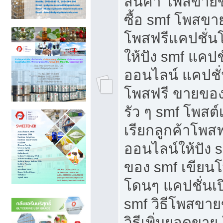
สินค้า โพสขายข
ซื้อ smf โพสข
โพสฟรีแคปชั่น
ให้ปัง smf แคปช
ออนไลน์ แคปชั่
โพสฟรี ขายของใ
รัว ๆ smf โพสต์
เรียกลูกค้าโพส
ออนไลน์ให้ปัง 
ของ smf เขีย
โดนๆ แคปชั่นเป
smf วิธีโพสขา
วิธีเพิ่มยอดขาย