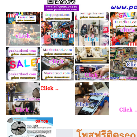
โพสฟรีทุกหมวดหมู่ ลงประกาศซื้อขายฟร
โพสฟรีติดseo