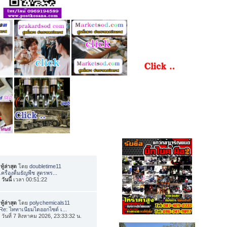
ทู้ล่าสุด
โดย
doubletime11
เครื่องดื่มธัญพืช สูตรพร...
อ
วันนี้
เวลา 00:51:22
ทู้ล่าสุด
โดย
polychemicals11
Re: ไททาเนียมไดออกไซด์ เ...
่อ วันที่ 7 สิงหาคม 2026, 23:33:32 น.