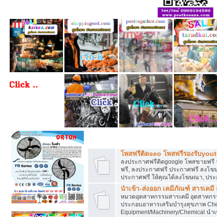
โพสฟรีทุกหมวดหมู่ ลงประกาศซื้อขายฟร
โพสฟรีติดseo โพสฟรีรองรับyou
ลงประกาศฟรีติดgoogle โพสขายฟรี 
ฟรี, ลงประกาศฟรี ประกาศฟรี ลงโฆษณ
ประกาศฟรี ให้คุณได้ลงโฆษณา, ประ
นำเข้า-ส่งออก เคมีภัณฑ์ สารเคมี
หมวดอุตสาหกรรมสารเคมี อุตสาหกรรม
ประกอบอาหารเสริมบำรุงสุขภาพ Chem
Equipment/Machinery/Chemical นำเข