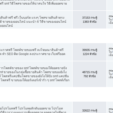
ี smf วิธีโพสขายของให้น่าสนใจ วิธีเพิ่มยอดขาย
กระ
สินค้าฟรี ฟรี เว็บบอร์ด แรงๆ โพสขายสินค้าตรง
37153 กระทู้
ใน
ได้ ขายของออนไลน์ แนะนำ 6 วิธีขายของออนไลน์
1383 หัวข้อ
เมื
งออนไลน์
กระ
ประกาศฟรี โพสต์ขายของฟรี ลงโฆษณาสินค้าฟรี
39935 กระทู้
ใน
ัด ทำ SEO ติด Google ลงประกาศขาย เว็บฟรียอด
1224 หัวข้อ
เมื
คการโพสต์ขายของ smf โพสต์ขายของให้ยอดขายปัง
กระ
f ขายของในกลุ่มซื้อขายสินค้า โพสขายของยังไง
48715 กระทู้
ใน
 โพสฟรีแคปชั่นโพสขายของยังไงให้ปัง smf แคปชั่น
792 หัวข้อ
เมื
โพสฟรี ขายของให้ออร์เดอร์เข้ารัว ๆ smf โพสต์เรียก
อดขายโปรโมทฟรี โปรโมทผลักดันยอดขาย โปรโมท
กระ
32622 กระทู้
ทวิธีการวางแผนการเพิ่มยอดขาย ยอดขายไม่ดีควร
ใน