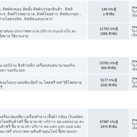
กระ
ิฟท์ส่งของ, ติดตั้ง ลิฟต์บรรทุกสินค้า , ลิฟท์
146 กระทู้
ใน
าร, ลิฟท์โรงพยาบาล, ลิฟท์โดยสาร, ลิฟท์บรรทุก ,
1 หัวข้อ
เมื
์บ้านไฮดรอลิค , ลิฟท์ขนส่งอาหาร
กระ
11753 กระทู้
ขายของ ประกาศหางาน บริการ แนะนำเว็บ ลง
ใน
1056 หัวข้อ
เมื
้อขาย ใช้งานง่าย
กระ
23791 กระทู้
แอร์บ้าน ชิงช้าเหล็ก เครื่องเล่นสนาม ของกิน
ใน
904 หัวข้อ
เมื
ังหา รองรับ seo
กระ
5177 กระทู้
องโดนๆ แคปชั่นเปิดร้าน โพสฟรี smf วิธีโพสขาย
ใน
1042 หัวข้อ
เมื
รี
รื่อง ท่องเที่ยว เครื่องสำอาง เสื้อผ้า กล้อง เว็บสมัคร
กระ
ทสินค้าฟรี ซื้อ ขาย เช่า บริการ ลด แหล่งรวม ลง
47387 กระทู้
ใน
ฟรี ซื้อ ขาย เช่า บริการ ลด แลก แจก แถม แห่ง
1974 หัวข้อ
เมื
ฆษณาฟรี ประกาศขายสินค้าออนไลน์ ซื้อขายแลก