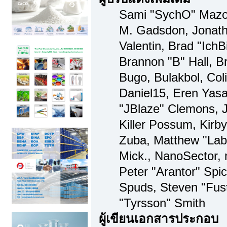
Sami "SychO" Mazo
M. Gadsdon, Jonat
Valentin, Brad "I
Brannon "B" Hall, B
Bugo, Bulakbol, Col
Daniel15, Eren Yas
"JBlaze" Clemons, J
Killer Possum, Kir
Zuba, Matthew "Lab
Mick., NanoSector, 
Peter "Arantor" Spic
Spuds, Steven "Fus
"Tyrsson" Smith
ผู้เขียนเอกสารประกอบ