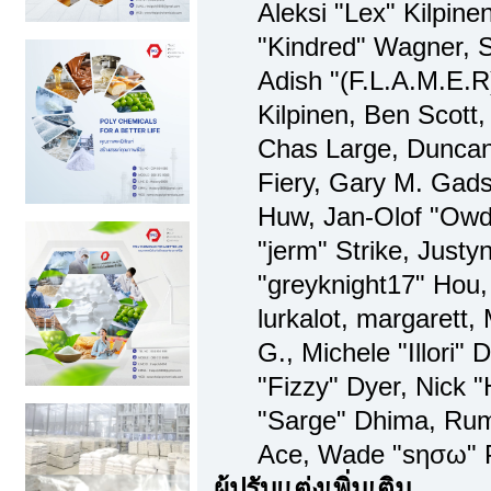
Aleksi "Lex" Kilpine
"Kindred" Wagner, S
Adish "(F.L.A.M.E.R)
Kilpinen, Ben Scott
Chas Large, Duncan
Fiery, Gary M. Gads
Huw, Jan-Olof "Owd
"jerm" Strike, Just
"greyknight17" Hou, 
lurkalot, margarett,
G., Michele "Illori" 
"Fizzy" Dyer, Nick "
"Sarge" Dhima, Rum
Ace, Wade "sησω" 
ผู้ปรับแต่งเพิ่มเติม