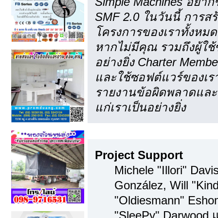
Simple Machines อยากข
SMF 2.0 ในวันนี้ การส
โครงการของเราทั้งหมด 
หากไม่มีคุณ รวมถึงผู้
อย่างยิ่ง Charter Membe
และใช้ซอฟต์แวร์ของเรา
รายงานข้อผิดพลาดและคำ
แก่เราเป็นอย่างยิ่ง
ทีมงาน
Project Support
Michele "Illori" Davi
González, Will "Kin
"Oldiesmann" Esho
"SleePy" Darwood แ