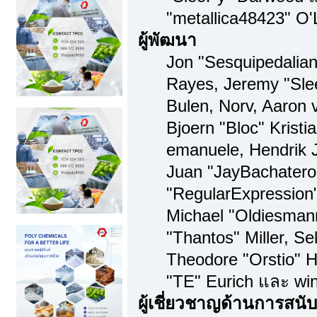
"metallica48423" O'
ผู้พัฒนา
Jon "Sesquipedalian"
Rayes, Jeremy "Sl
Bulen, Norv, Aaron 
Bjoern "Bloc" Kristi
emanuele, Hendrik 
Juan "JayBachatero
"RegularExpression
Michael "Oldiesman
"Thantos" Miller, S
Theodore "Orstio" H
"TE" Eurich และ win
ผู้เชี่ยวชาญด้านการสนั