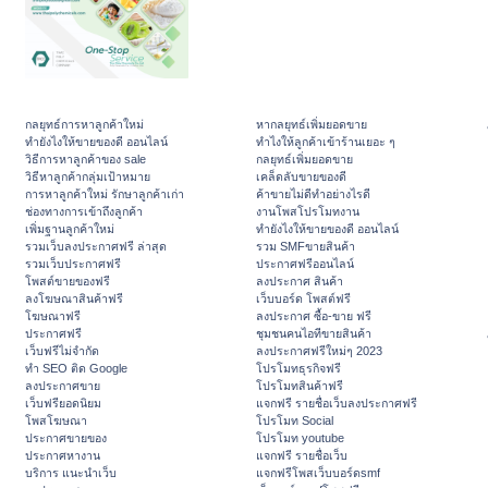
กลยุทธ์การหาลูกค้าใหม่
หากลยุทธ์เพิ่มยอดขาย
ทํายังไงให้ขายของดี ออนไลน์
ทําไงให้ลูกค้าเข้าร้านเยอะ ๆ
วิธีการหาลูกค้าของ sale
กลยุทธ์เพิ่มยอดขาย
วิธีหาลูกค้ากลุ่มเป้าหมาย
เคล็ดลับขายของดี
การหาลูกค้าใหม่ รักษาลูกค้าเก่า
ค้าขายไม่ดีทำอย่างไรดี
ช่องทางการเข้าถึงลูกค้า
งานโพสโปรโมทงาน
เพิ่มฐานลูกค้าใหม่
ทํายังไงให้ขายของดี ออนไลน์
รวมเว็บลงประกาศฟรี ล่าสุด
รวม SMFขายสินค้า
รวมเว็บประกาศฟรี
ประกาศฟรีออนไลน์
โพสต์ขายของฟรี
ลงประกาศ สินค้า
ลงโฆษณาสินค้าฟรี
เว็บบอร์ด โพสต์ฟรี
โฆษณาฟรี
ลงประกาศ ซื้อ-ขาย ฟรี
ประกาศฟรี
ชุมชนคนไอทีขายสินค้า
เว็บฟรีไม่จำกัด
ลงประกาศฟรีใหม่ๆ 2023
ทำ SEO ติด Google
โปรโมทธุรกิจฟรี
ลงประกาศขาย
โปรโมทสินค้าฟรี
เว็บฟรียอดนิยม
แจกฟรี รายชื่อเว็บลงประกาศฟรี
โพสโฆษณา
โปรโมท Social
ประกาศขายของ
โปรโมท youtube
ประกาศหางาน
แจกฟรี รายชื่อเว็บ
บริการ แนะนำเว็บ
แจกฟรีโพสเว็บบอร์ดsmf