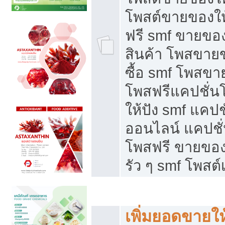
โพสต์ขายของใ
ฟรี smf ขายของ
สินค้า โพสขายข
ซื้อ smf โพสข
โพสฟรีแคปชั่น
ให้ปัง smf แคปช
ออนไลน์ แคปชั่
โพสฟรี ขายของใ
รัว ๆ smf โพสต์
ยอดขายตกเกิดจากอะไร
เพิ่มยอดขายให