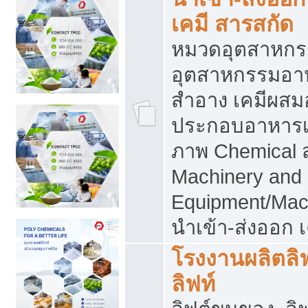
เคมี สารสกัด
หมวดอุตสาหกร
อุตสาหกรรมอาหา
สำอาง เคมีผสม
ประกอบอาหารเส
ภาพ Chemical 
Machinery and
Equipment/Mac
นำเข้า-ส่งออก เ
โรงงานผลิตลิฟท
ลิฟท์