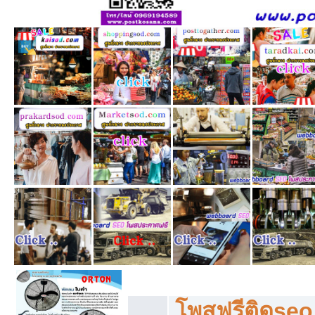
โพสฟรีทุกหมวดหมู่ ลงประกาศซื้อขายฟร
โพสฟรีติดseo