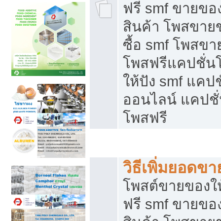
ฟรี smf ขายของ
สินค้า โพสขายข
ซื้อ smf โพสข
โพสฟรีแคปชั่น
ให้ปัง smf แคปช
ออนไลน์ แคปชั่
โพสฟรี
ชี้ช่องขายของทำเงิน
วิธีเพิ่มยอดข
โพสต์ขายของใ
ฟรี smf ขายของ