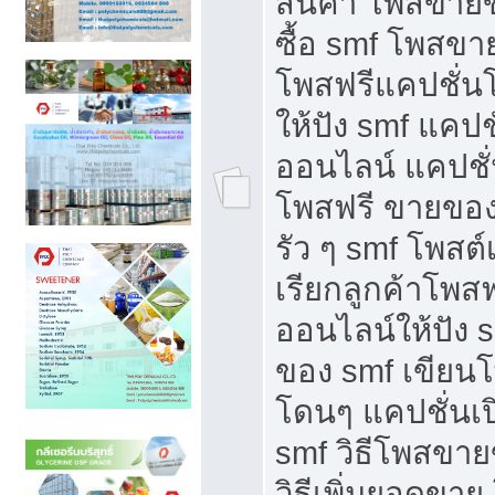
สินค้า โพสขายข
ซื้อ smf โพสข
โพสฟรีแคปชั่น
ให้ปัง smf แคปช
ออนไลน์ แคปชั่
โพสฟรี ขายของใ
รัว ๆ smf โพสต์
เรียกลูกค้าโพส
ออนไลน์ให้ปัง 
ของ smf เขีย
โดนๆ แคปชั่นเป
smf วิธีโพสขา
วิธีเพิ่มยอดขาย