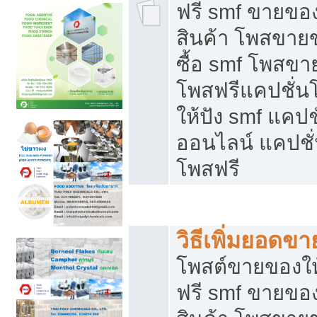
ฟรี smf ขายของ
สินค้า โพสขายข
ซื้อ smf โพสข
โพสฟรีแคปชั่น
ให้ปัง smf แคปช
ออนไลน์ แคปชั่
โพสฟรี
ชี้ช่องขายของทำเงิน
วิธีเพิ่มยอดข
โพสต์ขายของใ
ฟรี smf ขายของ