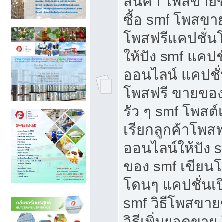
สินค้า โพสขายข
ซื้อ smf โพสข
โพสฟรีแคปชั่น
ให้ปัง smf แคปช
ออนไลน์ แคปชั่
โพสฟรี ขายของใ
รัว ๆ smf โพสต์
เรียกลูกค้าโพส
ออนไลน์ให้ปัง 
ของ smf เขีย
โดนๆ แคปชั่นเป
smf วิธีโพสขา
วิธีเพิ่มยอดขาย