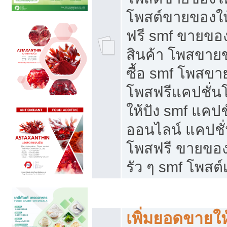
โพสต์ขายของใ
ฟรี smf ขายของ
สินค้า โพสขายข
ซื้อ smf โพสข
โพสฟรีแคปชั่น
ให้ปัง smf แคปช
ออนไลน์ แคปชั่
โพสฟรี ขายของใ
รัว ๆ smf โพสต์
ยอดขายตกเกิดจากอะไร
เพิ่มยอดขายให