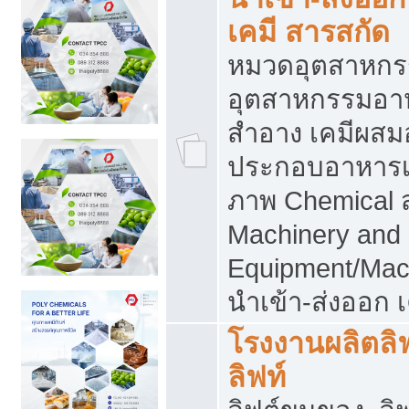
เคมี สารสกัด
หมวดอุตสาหกร
อุตสาหกรรมอาหา
สำอาง เคมีผสม
ประกอบอาหารเส
ภาพ Chemical 
Machinery and
Equipment/Mac
นำเข้า-ส่งออก เ
โรงงานผลิตลิฟท
ลิฟท์