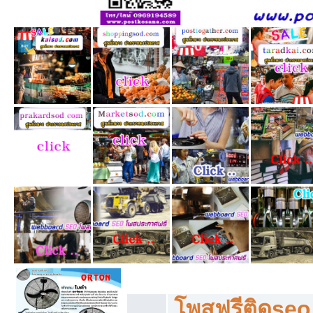
โพสฟรีทุกหมวดหมู่ ลงประกาศซื้อขายฟร
โพสฟรีติดseo