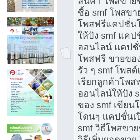
สินค้า โพสขายข
ซื้อ smf โพสข
โพสฟรีแคปชั่น
ให้ปัง smf แคปช
ออนไลน์ แคปชั่
โพสฟรี ขายของใ
รัว ๆ smf โพสต์
เรียกลูกค้าโพส
ออนไลน์ให้ปัง 
ของ smf เขีย
โดนๆ แคปชั่นเป
smf วิธีโพสขา
วิธีเพิ่มยอดขาย