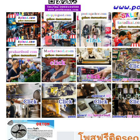
โพสฟรีทุกหมวดหมู่ ลงประกาศซื้อขายฟร
โพสฟรีติดseo