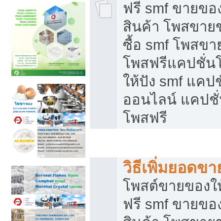
ฟรี smf ขายของ
สินค้า โพสขายข
ซื้อ smf โพสข
โพสฟรีแคปชั่น
ให้ปัง smf แคปช
ออนไลน์ แคปชั่
โพสฟรี
ชี้ช่องขายของทำเงิน
วิธีเพิ่มยอดข
โพสต์ขายของใ
ฟรี smf ขายของ