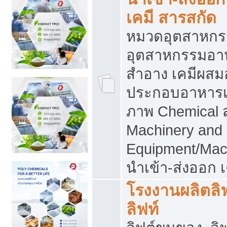
เคมี สารสกัด
หมวดอุตสาหกร
อุตสาหกรรมอาหา
สำอาง เคมีผสม
ประกอบอาหารเส
ภาพ Chemical 
Machinery and
Equipment/Mac
นำเข้า-ส่งออก เ
โรงงานผลิตลิฟท
ลิฟท์