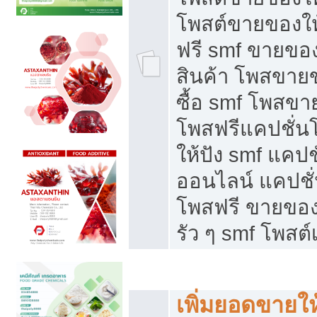
โพสต์ขายของใ
ฟรี smf ขายของ
สินค้า โพสขายข
ซื้อ smf โพสข
โพสฟรีแคปชั่น
ให้ปัง smf แคปช
ออนไลน์ แคปชั่
โพสฟรี ขายของใ
รัว ๆ smf โพสต์
ยอดขายตกเกิดจากอะไร
เพิ่มยอดขายให