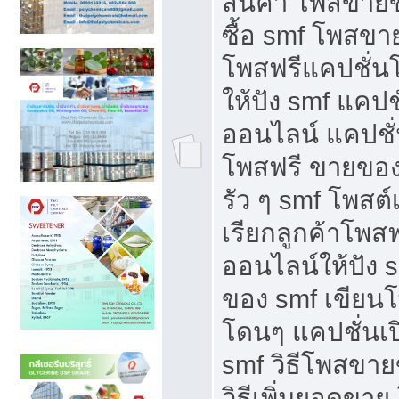
สินค้า โพสขายข
ซื้อ smf โพสข
โพสฟรีแคปชั่น
ให้ปัง smf แคปช
ออนไลน์ แคปชั่
โพสฟรี ขายของใ
รัว ๆ smf โพสต์
เรียกลูกค้าโพส
ออนไลน์ให้ปัง 
ของ smf เขีย
โดนๆ แคปชั่นเป
smf วิธีโพสขา
วิธีเพิ่มยอดขาย