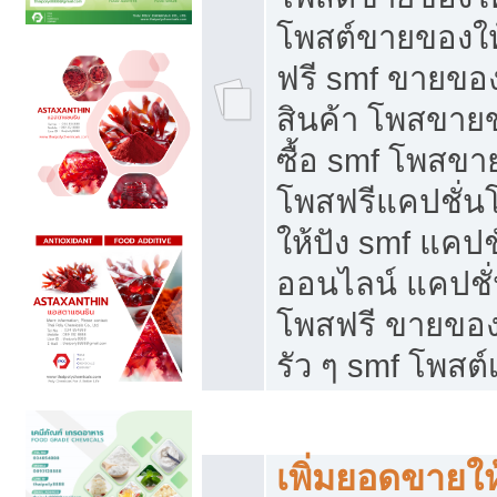
โพสต์ขายของใ
ฟรี smf ขายของ
สินค้า โพสขายข
ซื้อ smf โพสข
โพสฟรีแคปชั่น
ให้ปัง smf แคปช
ออนไลน์ แคปชั่
โพสฟรี ขายของใ
รัว ๆ smf โพสต์
ยอดขายตกเกิดจากอะไร
เพิ่มยอดขายให