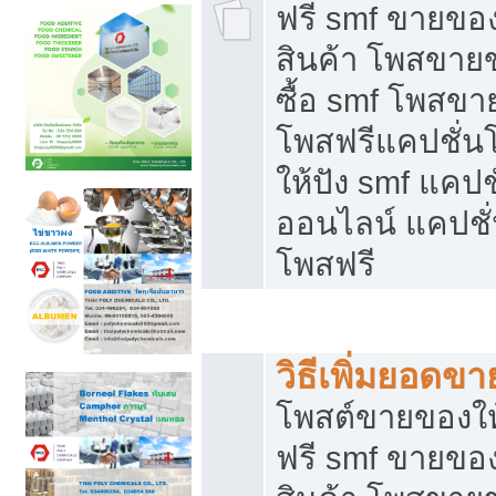
ฟรี smf ขายของ
สินค้า โพสขายข
ซื้อ smf โพสข
โพสฟรีแคปชั่น
ให้ปัง smf แคปช
ออนไลน์ แคปชั่
โพสฟรี
ชี้ช่องขายของทำเงิน
วิธีเพิ่มยอดข
โพสต์ขายของใ
ฟรี smf ขายของ