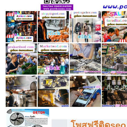
โพสฟรีทุกหมวดหมู่ ลงประกาศซื้อขายฟร
โพสฟรีติดseo