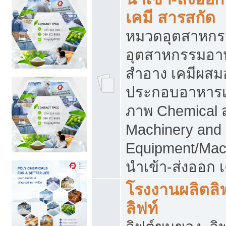
เคมี สารสกัด
หมวดอุตสาหกร
อุตสาหกรรมอาหา
สำอาง เคมีผสม
ประกอบอาหารเส
ภาพ Chemical 
Machinery and
Equipment/Mac
นำเข้า-ส่งออก เ
โรงงานผลิตลิฟท
ลิฟท์