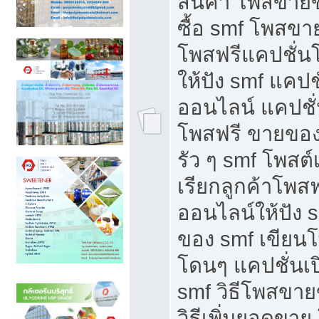
สินค้า โพสขายข
ซื้อ smf โพสข
โพสฟรีแคปชั่น
ให้ปัง smf แคปช
ออนไลน์ แคปชั่
โพสฟรี ขายของใ
รัว ๆ smf โพสต์
เรียกลูกค้าโพส
ออนไลน์ให้ปัง 
ของ smf เขีย
โดนๆ แคปชั่นเป
smf วิธีโพสขา
วิธีเพิ่มยอดขาย