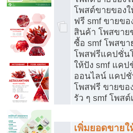
โพสต์ขายของใ
ฟรี smf ขายของ
สินค้า โพสขายข
ซื้อ smf โพสข
โพสฟรีแคปชั่น
ให้ปัง smf แคปช
ออนไลน์ แคปชั่
โพสฟรี ขายของใ
รัว ๆ smf โพสต์
ยอดขายตกเกิดจากอะไร
เพิ่มยอดขายให