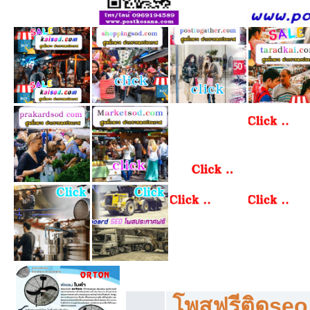
โพสฟรีทุกหมวดหมู่ ลงประกาศซื้อขายฟร
โพสฟรีติดseo