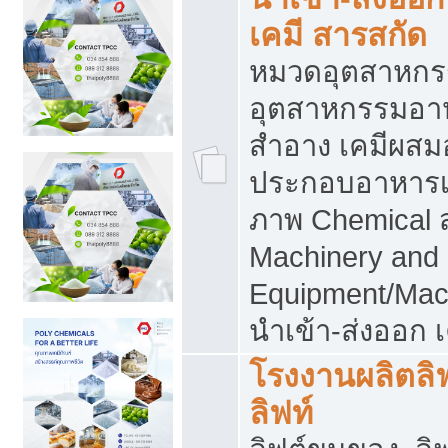
เคมี สารสกัด
หมวดอุตสาหกร
อุตสาหกรรมอาหา
สำอาง เคมีผสม
ประกอบอาหารเส
ภาพ Chemical 
Machinery and
Equipment/Mac
นำเข้า-ส่งออก เ
โรงงานผลิตลิฟท
ลิฟท์