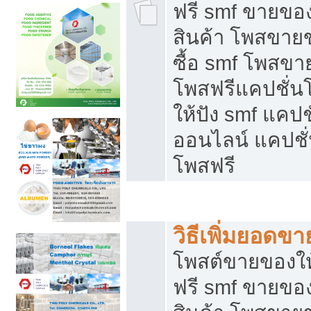
ฟรี smf ขายของ
สินค้า โพสขายข
ซื้อ smf โพสข
โพสฟรีแคปชั่น
ให้ปัง smf แคปช
ออนไลน์ แคปชั่
โพสฟรี
ชี้ช่องขายของทำเงิน
วิธีเพิ่มยอดข
โพสต์ขายของใ
ฟรี smf ขายของ