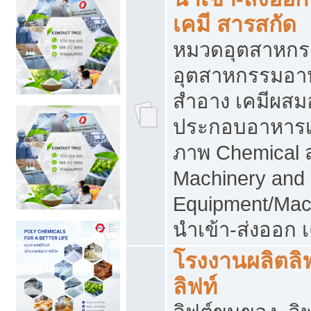
เคมี สารสกัด
หมวดอุตสาหกร
อุตสาหกรรมอาหา
สำอาง เคมีผสม
ประกอบอาหารเส
ภาพ Chemical 
Machinery and
Equipment/Mac
นำเข้า-ส่งออก เ
โรงงานผลิตลิฟท
ลิฟท์