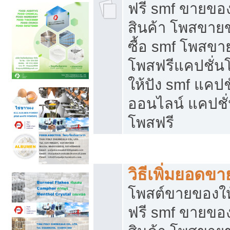
ฟรี smf ขายของ
สินค้า โพสขายข
ซื้อ smf โพสข
โพสฟรีแคปชั่น
ให้ปัง smf แคปช
ออนไลน์ แคปชั่
โพสฟรี
ชี้ช่องขายของทำเงิน
วิธีเพิ่มยอดข
โพสต์ขายของใ
ฟรี smf ขายของ