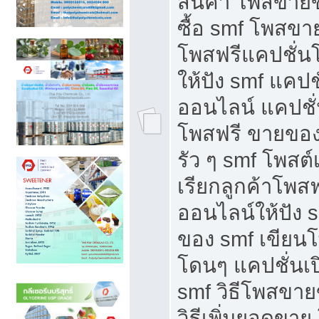
สินค้า โพสขายข
ซื้อ smf โพสข
โพสฟรีแคปชั่น
ให้ปัง smf แคปช
ออนไลน์ แคปชั่
โพสฟรี ขายของใ
รัว ๆ smf โพสต์
เรียกลูกค้าโพส
ออนไลน์ให้ปัง 
ของ smf เขีย
โดนๆ แคปชั่นเป
smf วิธีโพสขา
วิธีเพิ่มยอดขาย