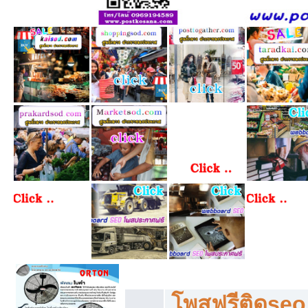
โพสฟรีทุกหมวดหมู่ ลงประกาศซื้อขายฟร
โพสฟรีติดseo