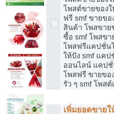
โพสต์ขายของใ
ฟรี smf ขายของ
สินค้า โพสขายข
ซื้อ smf โพสข
โพสฟรีแคปชั่น
ให้ปัง smf แคปช
ออนไลน์ แคปชั่
โพสฟรี ขายของใ
รัว ๆ smf โพสต์
ยอดขายตกเกิดจากอะไร
เพิ่มยอดขายให