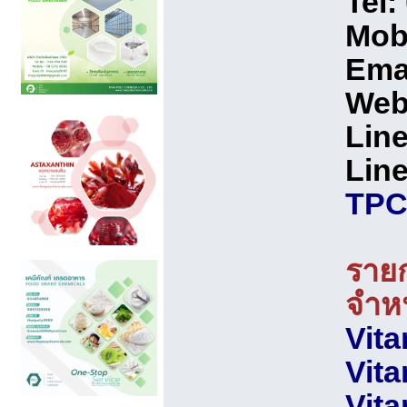
Tel:
Mob
Ema
Web
Line
Line
TPC
รายก
จำหน
Vita
Vita
Vita