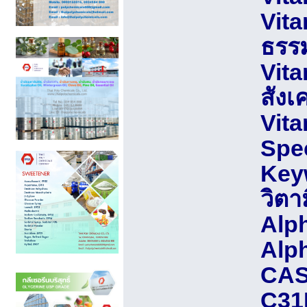
Vita
ธรร
Vita
สังเ
Vita
Spec
Keyw
วิตา
Alp
Alp
CAS
C31