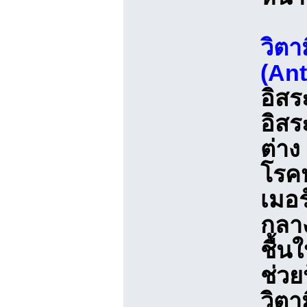
วิตา
(Ant
อิสร
อิสร
ต่าง
โรคห
เมอร
กลาง
ชื้น
ช่วย
วิตา