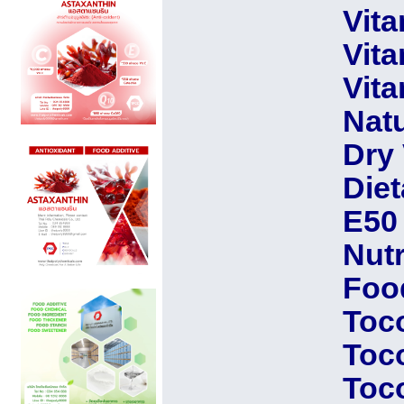
Vit
Vit
Vit
Natu
Dry 
Die
E50
Nutr
Foo
Toc
Toc
Toc