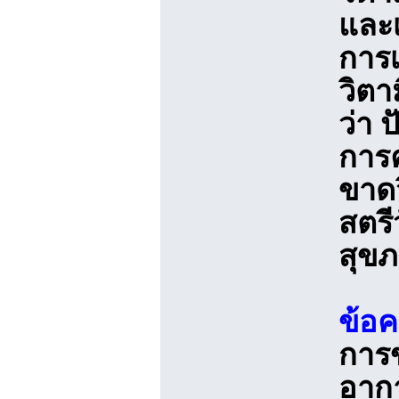
และเ
การเ
วิตา
ว่า 
การ
ขาดว
สตรี
สุขภ
ข้อค
การข
อาก