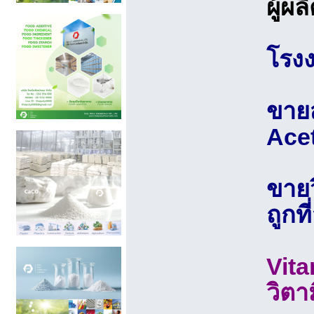
ผู้ผ
โรงง
ขายส
Acet
ขายว
ถูกที
Vita
วิตาม