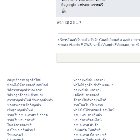
ติดgoogle ,ลงประกาศขายฟรี
หน้า: [
1
]
2
3
...
7
บริการโพสต์เว็บบอร์ด รับจ้างโพสต์เว็บบอร์ด ลงประกาศ
ขายส่ง Vitamin E CWS, หาซื้อ Vitamin E Acetate,  ขายวิต
กลยุทธ์การหาลูกค้าใหม่
หากลยุทธ์เพิ่มยอดขาย
ทํายังไงให้ขายของดี ออนไลน์
ทําไงให้ลูกค้าเข้าร้านเยอะ ๆ
วิธีการหาลูกค้าของ sale
กลยุทธ์เพิ่มยอดขาย
วิธีหาลูกค้ากลุ่มเป้าหมาย
เคล็ดลับขายของดี
การหาลูกค้าใหม่ รักษาลูกค้าเก่า
ค้าขายไม่ดีทำอย่างไรดี
ช่องทางการเข้าถึงลูกค้า
งานโพสโปรโมทงาน
เพิ่มฐานลูกค้าใหม่
ทํายังไงให้ขายของดี ออนไลน์
รวมเว็บลงประกาศฟรี ล่าสุด
รวม SMFขายสินค้า
รวมเว็บประกาศฟรี
ประกาศฟรีออนไลน์
โพสต์ขายของฟรี
ลงประกาศ สินค้า
ลงโฆษณาสินค้าฟรี
เว็บบอร์ด โพสต์ฟรี
โฆษณาฟรี
ลงประกาศ ซื้อ-ขาย ฟรี