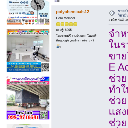
ผู้เขียน
หัวข้อ: ขาย
ขายส่ง
polychemicals12
วิตามิน
Hero Member
«
เมื่อ:
วันที่ 2
กระทู้: 6905
จำหน
โพสขายฟรี รองรับseo, โพสฟรี
ติดgoogle ,ลงประกาศขายฟรี
ในร
ขายว
E Ac
ช่ว
ทำใ
ช่วย
แสง
ช่ว