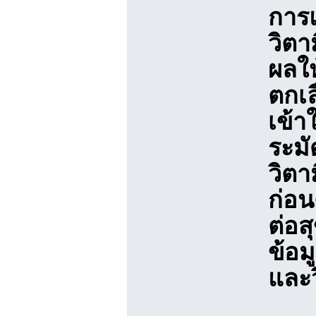
การแ
วิตา
ผลให
ตกเล
เข้า
ระม
วิตา
ก่อน
ต่อส
ข้อม
และว