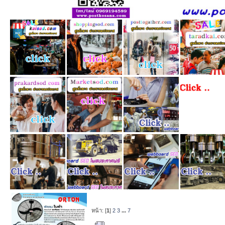
หน้า: [
1
]
2
3
...
7