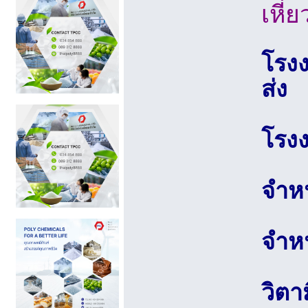
เหี่ย
โรง
ส่ง
โรงง
จำหน
จำหน
วิตา