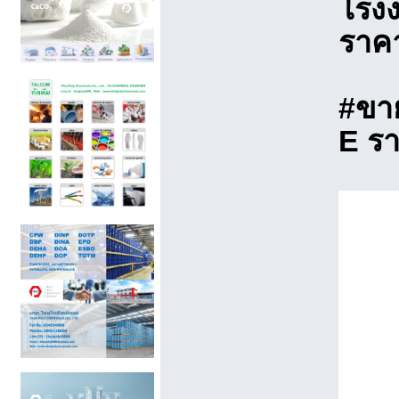
โรงง
ราคา
#ขาย
E รา